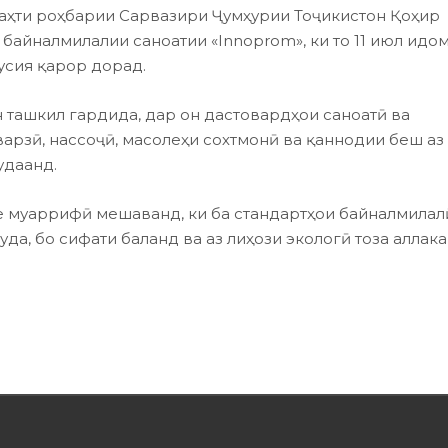
таҳти роҳбарии Сарвазири Ҷумҳурии Тоҷикистон Қоҳир
байналмилалии саноатии «Innoprom», ки то 11 июл идо
усия қарор дорад.
 ташкил гардида, дар он дастовардҳои саноатӣ ва
арзӣ, нассоҷӣ, масолеҳи сохтмонӣ ва қаннодии беш аз
удаанд.
е муаррифӣ мешаванд, ки ба стандартҳои байналмилал
да, бо сифати баланд ва аз лиҳози экологӣ тоза аллак