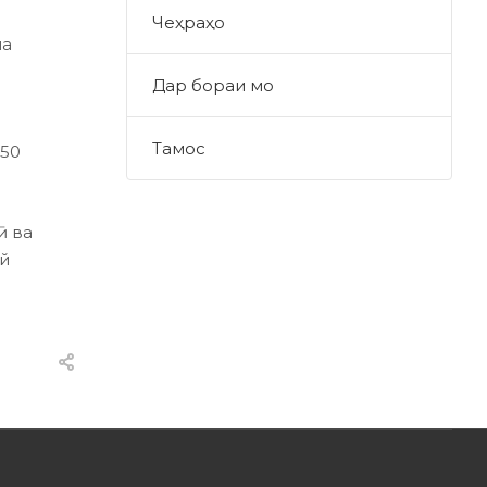
Чеҳраҳо
ма
Дар бораи мо
Тамос
 50
ӣ ва
ай