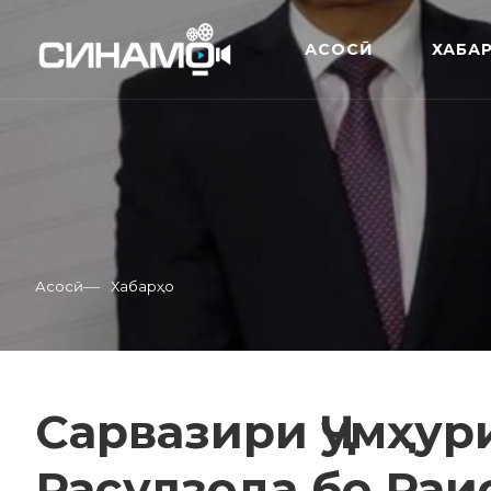
АСОСӢ
ХАБА
—
Асосӣ
Хабарҳо
Сарвазири Ҷумҳур
Расулзода бо Раи