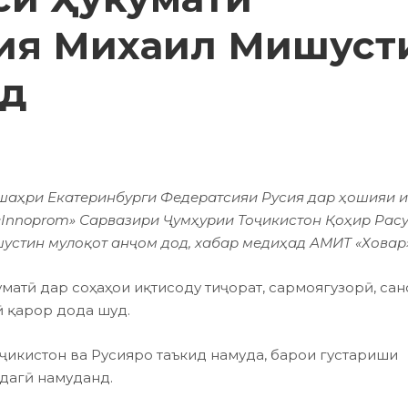
ия Михаил Мишуст
од
 шаҳри Екатеринбурги Федератсияи Русия дар ҳошияи 
Innoprom» Сарвазири Ҷумҳурии Тоҷикистон Қоҳир Рас
устин мулоқот анҷом дод, хабар медиҳад АМИТ «Ховар»
атӣ дар соҳаҳои иқтисоду тиҷорат, сармоягузорӣ, сан
 қарор дода шуд.
ҷикистон ва Русияро таъкид намуда, барои густариши
одагӣ намуданд.