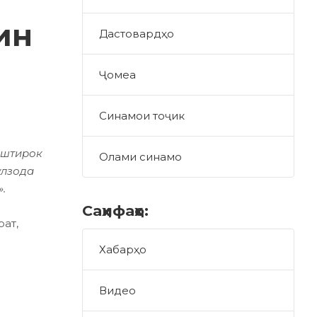
ин
Дастовардҳо
Ҷомеа
Синамои тоҷик
иштирок
Олами синамо
улзода
.
Саҳифаҳо:
оат,
Хабарҳо
Видео