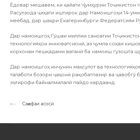
Ёдовар мешавем, ки ҳайати Ҷумҳурии Тоҷикистон 
Расулзода ҷиҳати иштирок дар Намоишгоҳи 14-уми 
меёбад, дар шаҳри Екатеринбурги Федератсияи Р
Дар намоишгоҳ Гӯшаи миллии саноатии Тоҷикистон
технологияҳои инноватсионӣ, аз ҷумла соҳаи кишов
корхонаи пешқадами ватанӣ ба намоиш гузошта ш
Дар намоишгоҳ инчунин маҳсулот ва технологияҳо
талаботи бозори ҷаҳонӣ рақобатпазир ва ҷавобгӯ бу
эътирофи байналмилалӣ пайдо кардаанд.
Саҳифаи асосӣ