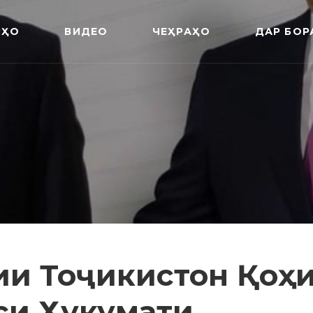
РҲО
ВИДЕО
ЧЕҲРАҲО
ДАР БОР
ии Тоҷикистон Қоҳ
си Ҳукумати