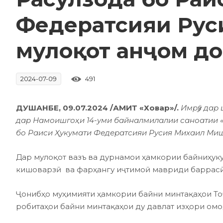
Федератсияи Рус
мулоқот анҷом д
491
2024-07-09
ДУШАНБЕ, 09.07.2024 /АМИТ «Ховар»/.
Имрӯз дар
дар Намоишгоҳи 14-уми байналмилалии саноатии «
бо Раиси Ҳукумати Федератсияи Русия Михаил Миш
Дар мулоқот вазъ ва дурнамои ҳамкории байниҳукум
кишоварзӣ ва фарҳангу иҷтимоӣ мавриди баррасӣ
Ҷонибҳо муҳимияти ҳамкории байни минтақаҳои То
робитаҳои байни минтақаҳои ду давлат изҳори ом