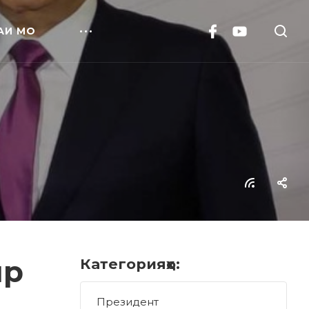
АИ МО
ир
Категорияҳо:
Президент