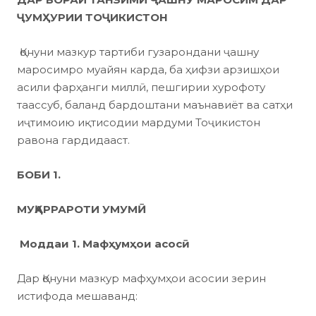
ҶУМҲУРИИ ТОҶИКИСТОН
Қонуни мазкур тартиби гузарондани ҷашну
маросимро муайян карда, ба ҳифзи арзишҳои
асили фарҳанги миллӣ, пешгирии хурофоту
таассуб, баланд бардоштани маънавиёт ва сатҳи
иҷтимоию иқтисодии мардуми Тоҷикистон
равона гардидааст.
БОБИ 1.
МУҚАРРАРОТИ УМУМӢ
Моддаи 1. Мафҳумҳои асосӣ
Дар Қонуни мазкур мафҳумҳои асосии зерин
истифода мешаванд: