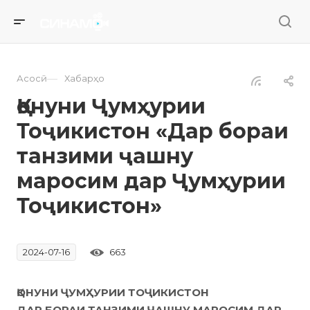
—
Асосӣ
Хабарҳо
Қонуни Ҷумҳурии
Тоҷикистон «Дар бораи
танзими ҷашну
маросим дар Ҷумҳурии
Тоҷикистон»
663
2024-07-16
ҚОНУНИ ҶУМҲУРИИ ТОҶИКИСТОН
ДАР БОРАИ ТАНЗИМИ ҶАШНУ МАРОСИМ ДАР