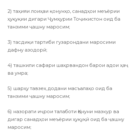
2) таҳияи лоиҳаи қонунҳо, санадҳои меъёрии
ҳуқуқии дигари Ҷумҳурии Тоҷикистон оид ба
танзими ҷашну маросим;
3) тасдиқи тартиби гузарондани маросими
дафну азодорӣ;
4) ташкили сафари шаҳрвандон барои адои ҳаҷ
ва умра;
5) шарҳу тавзеҳ додани масъалаҳо оид ба
танзими ҷашну маросим;
6) назорати иҷрои талаботи Қонуни мазкур ва
дигар санадҳои меъёрии ҳуқуқӣ оид ба ҷашну
маросим;