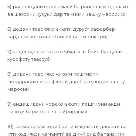
5) расонидани ёрии амалӣ ба раисони маҳаллаҳо
ва шахсони ҳуқуқӣ дар танзими ҷашну маросим;
6) додани тавсияҳо ҷиҳати дуруст сафарбар
кардани корҳои хайриявӣ ва эҳсонкорӣ;
7) андешидани чораҳо ҷиҳати аз байн бурдани
хурофоту таассуб;
8) додани тавсияҳо ҷиҳати пешгирии
зиёдаравию исрофкорӣ дар баргузории ҷашну
маросим;
9) андешидани чораҳо ҷиҳати пешгирии ақди
никоҳи бармаҳал ва ғайрирасмӣ;
10) таъмини ҳамкорӣ байни мақомоти давлатӣ ва
иттиҳодияҳои ҷамъиятӣ ва динӣ оид ба танзими