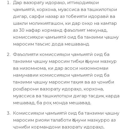
Дар вазорату идораҳо, иттиҳодияҳои
ҷамъиятӣ, корхона, муассиса ва ташкилотҳои
дигар, сарфи назар аз тобеияти идоравӣ ва
шакли моликияташон, ки дар онҳо на камтар
аз 30 нафар корманд фаъолият мекунад,
комиссияҳои ҷамъиятӣ оид ба танзими ҷашну
маросим таъсис дода мешаванд.
Фаъолияти комиссияҳои ҷамъиятӣ оид ба
танзими ҷашну маросим тибқи Қонуни мазкур
ва низомнома, ки дар асоси низомномаи
намунавии комиссияҳои ҷамъиятӣ оид ба
танзими ҷашну маросим таҳия ва аз ҷониби
роҳбарони вазорату идораҳо, корхона,
муассиса ва ташкилотҳои дигар тасдиқ карда
мешавад, ба роҳ монда мешавад.
Комиссияҳои ҷамъиятӣ оид ба танзими ҷашну
маросим риояи талаботи Қонуни мазкурро аз
ҷониби кормандони вазорату идораҳо,