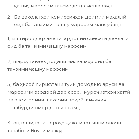
ҷашну маросим таъсис дода мешаванд.
Ба ваколатҳои комиссияҳои доимии маҳаллӣ
оид ба танзими ҷашну маросим мансубанд:
1) иштирок дар амалигардонии сиёсати давлатӣ
оид ба танзими ҷашну маросим;
2) шарҳу тавзеҳ додани масъалаҳо оид ба
танзими ҷашну маросим;
3) ба ҳисоб гирифтани тўйи домодию арўсӣ ва
маросими азодорӣ дар асоси муроҷиатҳои хаттӣ
ва электронии шахсони воқеӣ, инчунин
пешбурди омор дар ин самт;
4) андешидани чораҳо ҷиҳати таъмини риояи
талаботи Қонуни мазкур;