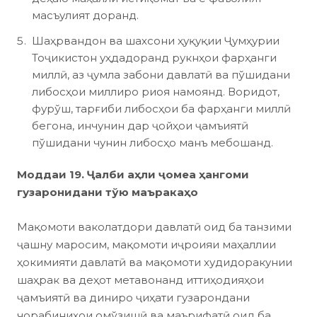
масъулият доранд.
Шаҳрвандон ва шахсони ҳуқуқии Ҷумҳурии
Тоҷикистон уҳдадоранд рукнҳои фарҳанги
миллӣ, аз ҷумла забони давлатӣ ва пўшидани
либосҳои миллиро риоя намоянд. Воридот,
фурўш, тарғиби либосҳои ба фарҳанги миллӣ
бегона, инчунин дар ҷойҳои ҷамъиятӣ
пўшидани чунин либосҳо манъ мебошанд.
Моддаи 19. Ҷалби аҳли ҷомеа ҳангоми
гузаронидани тўю маъракаҳо
Мақомоти ваколатдори давлатӣ оид ба танзими
ҷашну маросим, мақомоти иҷроияи маҳаллии
ҳокимияти давлатӣ ва мақомоти худидоракунии
шаҳрак ва деҳот метавонанд иттиҳодияҳои
ҷамъиятӣ ва диниро ҷиҳати гузарондани
чорабиниҳои омўзишӣ ва маърифатӣ оид ба