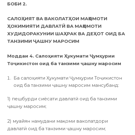
БОБИ 2.
САЛОҲИЯТ ВА ВАКОЛАТҲОИ МАҚОМОТИ
ҲОКИМИЯТИ ДАВЛАТӢ ВА МАҚОМОТИ
ХУДИДОРАКУНИИ ШАҲРАК ВА ДЕҲОТ
ОИД БА
ТАНЗИМИ ҶАШНУ МАРОСИМ
Моддаи 4. Салоҳияти Ҳукумати Ҷумҳурии
Тоҷикистон оид ба танзими ҷашну маросим
Ба салоҳияти Ҳукумати Ҷумҳурии Тоҷикистон
оид ба танзими ҷашну маросим мансубанд:
1) пешбурди сиёсати давлатӣ оид ба танзими
ҷашну маросим;
2) муайян намудани мақоми ваколатдори
давлатӣ оид ба танзими ҷашну маросим;