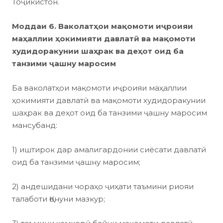
Тоҷикистон.
Моддаи 6. Ваколатҳои мақомоти иҷроияи
маҳаллии ҳокимияти давлатӣ ва мақомоти
худ
идоракунии шаҳрак ва деҳот оид ба
танзими ҷашну маросим
Ба ваколатҳои мақомоти иҷроияи маҳаллии
ҳокимияти давлатӣ ва мақомоти худидоракунии
шаҳрак ва деҳот оид ба танзими ҷашну маросим
мансубанд:
1) иштирок дар амалигардонии сиёсати давлатӣ
оид ба танзими ҷашну маросим;
2) андешидани чораҳо ҷиҳати таъмини риояи
талаботи Қонуни мазкур;