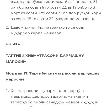
шаҳр) дар рўзҳои истироҳатӣ аз 1 апрел то 31
октябр аз соати 6 то соати 22, аз 1 ноябр то 31
март аз соати 8 то соати 22 ва дар рўзҳои корӣ
аз соати 18 то соати 22 гузаронда мешаванд.
Давомнокии тўю маъракаҳо то се соат
муқаррар карда мешавад.
БОБИ 4.
ТАРТИБИ ХИЗМАТРАСОНӢ ДАР ҶАШНУ
МАРОСИМ
Моддаи 17. Тартиби хизматрасонӣ дар ҷашну
маросим
Хизматрасонии ҳунармандон дар тўю
маъракаҳо дар асоси шартномаи хаттии
тарафҳо бо риояи санадҳои меъёрии ҳуқуқии