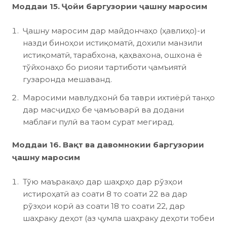
Моддаи 15. Ҷойи баргузории ҷашну маросим
Ҷашну маросим дар майдончаҳо (ҳавлиҳо)-и
назди биноҳои истиқоматӣ, дохили манзили
истиқоматӣ, тарабхона, қаҳвахона, ошхона ё
тўйхонаҳо бо риояи тартиботи ҷамъиятӣ
гузаронда мешаванд.
Маросими мавлудхонӣ ба таври ихтиёрӣ танҳо
дар масҷидҳо бе ҷамъоварӣ ва додани
маблағи пулӣ ва таом сурат мегирад.
Моддаи 16. Вақт ва давомнокии баргузории
ҷашну маросим
Тўю маъракаҳо дар шаҳрҳо дар рўзҳои
истироҳатӣ аз соати 8 то соати 22 ва дар
рўзҳои корӣ аз соати 18 то соати 22, дар
шаҳраку деҳот (аз ҷумла шаҳраку деҳоти тобеи