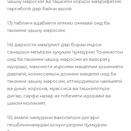
ҷашну маросим ва ташкили корҳои маърифатию
тарғиботӣ дар байни аҳолӣ;
13) таблиғи адабиёти илмию оммавӣ оид ба
танзими ҷашну маросим;
14) дархости маълумот дар бораи иҷрои
санадҳои меъёрии ҳуқуқии Ҷумҳурии Тоҷикистон
оид ба танзими ҷашну маросим аз вазорату
идораҳо, мақомоти иҷроияи маҳаллии ҳокимияти
давлатӣ, комиссияҳои доимии маҳаллӣ оид ба
танзими ҷашну маросим, иттиҳодияҳои ҷамъиятӣ
ва динӣ, корхона, муассиса ва ташкилотҳои
дигар, сарфи назар аз тобеияти идоравӣ ва
шакли моликият;
15) амалӣ намудани ваколатҳои дигари
пешбининамудаи қонунгузории Ҷумҳурии