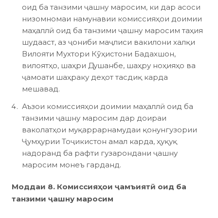
оид ба танзими ҷашну маросим, ки дар асоси
низомномаи намунавии комиссияҳои доимии
маҳаллӣ оид ба танзими ҷашну маросим таҳия
шудааст, аз ҷониби маҷлиси вакилони халқи
Вилояти Мухтори Кўҳистони Бадахшон,
вилоятҳо, шаҳри Душанбе, шаҳру ноҳияҳо ва
ҷамоати шаҳраку деҳот тасдиқ карда
мешавад.
Аъзои комиссияҳои доимии маҳаллӣ оид ба
танзими ҷашну маросим дар доираи
ваколатҳои муқаррарнамудаи қонунгузории
Ҷумҳурии Тоҷикистон амал карда, ҳуқуқ
надоранд ба рафти гузарондани ҷашну
маросим монеъ гарданд.
Моддаи 8. Комиссияҳои ҷамъиятӣ оид ба
танзими ҷашну маросим