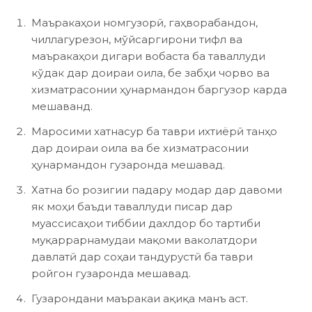
Маъракаҳои номгузорӣ, гаҳворабандон,
чиллагурезон, мўйсаргирони тифл ва
маъракаҳои дигари вобаста ба таваллуди
кўдак дар доираи оила, бе забҳи чорво ва
хизматрасонии ҳунармандон баргузор карда
мешаванд.
Маросими хатнасур ба таври ихтиёрӣ танҳо
дар доираи оила ва бе хизматрасонии
ҳунармандон гузаронда мешавад.
Хатна бо розигии падару модар дар давоми
як моҳи баъди таваллуди писар дар
муассисаҳои тиббии дахлдор бо тартиби
муқаррарнамудаи мақоми ваколатдори
давлатӣ дар соҳаи тандурустӣ ба таври
ройгон гузаронда мешавад.
Гузарондани маъракаи ақиқа манъ аст.