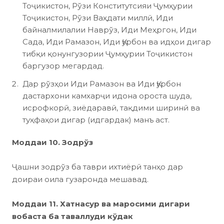
Тоҷикистон, Рўзи Конститутсияи Ҷумҳурии
Тоҷикистон, Рўзи Ваҳдати миллӣ, Иди
байналмилалии Наврўз, Иди Меҳргон, Иди
Сада, Иди Рамазон, Иди Қурбон ва идҳои дигар
тибқи қонунгузории Ҷумҳурии Тоҷикистон
баргузор мегардад.
Дар рўзҳои Иди Рамазон ва Иди Қурбон
дастархони камхарҷи идона ороста шуда,
исрофкорӣ, зиёдаравӣ, тақдими ширинӣ ва
туҳфаҳои дигар (идгардак) манъ аст.
Моддаи 10. Зодрўз
Ҷашни зодрўз ба таври ихтиёрӣ танҳо дар
доираи оила гузаронда мешавад.
Моддаи 11. Хатнасур ва маросими дигари
вобаста ба таваллуди кўдак