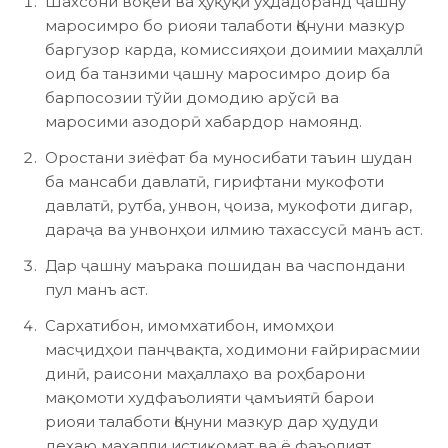
Шахсони воқеӣ ва ҳуқуқӣ уҳдадоранд ҷашну
маросимро бо риояи талаботи Қонуни мазкур
баргузор карда, комиссияҳои доимии маҳаллӣ
оид ба танзими ҷашну маросимро доир ба
барпосозии тўйи домодию арўсӣ ва
маросими азодорӣ хабардор намоянд.
Оростани зиёфат ба муносибати таъин шудан
ба мансаби давлатӣ, гирифтани мукофоти
давлатӣ, рутба, унвон, ҷоиза, мукофоти дигар,
дараҷа ва унвонҳои илмию тахассусӣ манъ аст.
Дар ҷашну маърака пошидан ва часпондани
пул манъ аст.
Сархатибон, имомхатибон, имомҳои
масҷидҳои панҷвақта, ходимони ғайрирасмии
динӣ, раисони маҳаллаҳо ва роҳбарони
мақомоти худфаъолияти ҷамъиятӣ барои
риояи талаботи Қонуни мазкур дар ҳудуди
деҳаю маҳалли истиқомат ва ё фаъолият