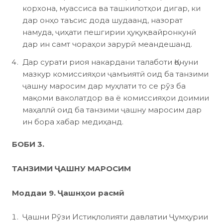
корхона, муассиса ва ташкилотҳои дигар, ки
дар онҳо таъсис дода шудаанд, назорат
намуда, ҷиҳати пешгирии ҳуқуқвайронкунӣ
дар ин самт чораҳои зарурӣ меандешанд.
Дар сурати риоя накардани талаботи Қонуни
мазкур комиссияҳои ҷамъиятӣ оид ба танзими
ҷашну маросим дар муҳлати то се рўз ба
мақоми ваколатдор ва ё комиссияҳои доимии
маҳаллӣ оид ба танзими ҷашну маросим дар
ин бора хабар медиҳанд.
БОБИ 3.
ТАНЗИМИ ҶАШНУ МАРОСИМ
Моддаи 9. Ҷашнҳои расмӣ
Ҷашни Рўзи Истиқлолияти давлатии Ҷумҳурии