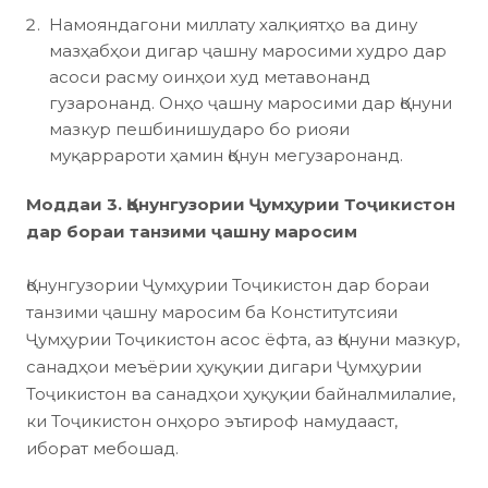
Намояндагони миллату халқиятҳо ва дину
мазҳабҳои дигар ҷашну маросими худро дар
асоси расму оинҳои худ метавонанд
гузаронанд. Онҳо ҷашну маросими дар Қонуни
мазкур пешбинишударо бо риояи
муқаррароти ҳамин Қонун мегузаронанд.
Моддаи 3. Қонунгузории Ҷумҳурии Тоҷикис
тон
дар бораи танзими ҷашну маросим
Қонунгузории Ҷумҳурии Тоҷикистон дар бораи
танзими ҷашну маросим ба Конститутсияи
Ҷумҳурии Тоҷикистон асос ёфта, аз Қонуни мазкур,
санадҳои меъёрии ҳуқуқии дигари Ҷумҳурии
Тоҷикистон ва санадҳои ҳуқуқии байналмилалие,
ки Тоҷикистон онҳоро эътироф намудааст,
иборат мебошад.