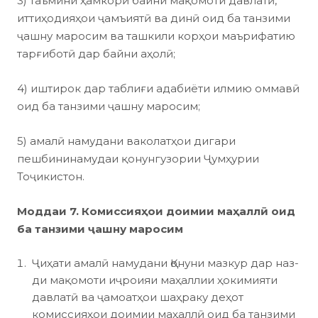
3) таъмини ҳамкорӣ байни мақомоти давлатӣ,
иттиҳодияҳои ҷамъиятӣ ва динӣ оид ба танзими
ҷашну маросим ва ташкили корҳои маърифатию
тарғиботӣ дар байни аҳолӣ;
4) иштирок дар таблиғи адабиёти илмию оммавӣ
оид ба танзими ҷашну маросим;
5) амалӣ намудани ваколатҳои дигари
пешбининамудаи қонунгузории Ҷумҳурии
Тоҷикистон.
Моддаи 7. Комиссияҳои доимии маҳаллӣ
оид
ба танзими ҷашну маросим
Ҷиҳати амалӣ намудани Қонуни мазкур дар наз­
ди мақомоти иҷроияи маҳаллии ҳокимияти
давлатӣ ва ҷамоатҳои шаҳраку деҳот
комиссияҳои доимии маҳаллӣ оид ба танзими