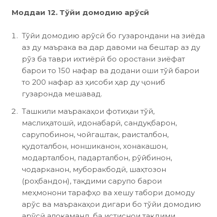
Моддаи 12. Тўйи домодию арўсӣ
Тўйи домодию арўсӣ бо гузарондани на зиёда
аз ду маърака ва дар давоми на бештар аз ду
рўз ба таври ихтиёрӣ бо оростани зиёфат
барои то 150 нафар ва додани оши тўй барои
то 200 нафар аз ҳисоби ҳар ду ҷониб
гузаронда мешавад.
Ташкили маъракаҳои фотиҳаи тўй,
маслиҳатошӣ, идонабарӣ, сандуқбарон,
сарупобинон, чойгаштак, раисталбон,
қудоталбон, ноншиканон, хонакашон,
модарталбон, падарталбон, рўйбинон,
чодарканон, муборакбодӣ, шаҳтозон
(роҳбандон), тақдими сарупо барои
меҳмонони тарафҳо ва хешу табори домоду
арўс ва маъракаҳои дигари бо тўйи домодию
арўсӣ алоқаманд, ба истиснои тақдими