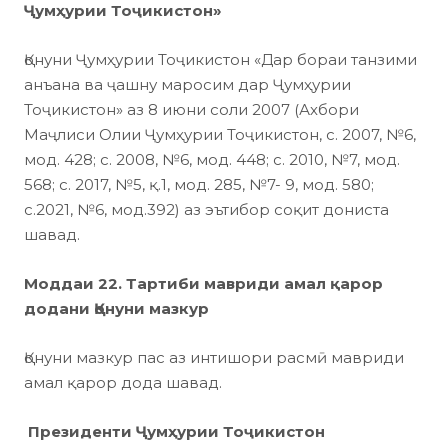
Ҷумҳурии Тоҷикистон»
Қонуни Ҷумҳурии Тоҷикистон «Дар бораи танзими
анъана ва ҷашну маросим дар Ҷумҳурии
Тоҷикистон» аз 8 июни соли 2007 (Ахбори
Маҷлиси Олии Ҷумҳурии Тоҷикистон, с. 2007, №6,
мод. 428; с. 2008, №6, мод. 448; с. 2010, №7, мод.
568; с. 2017, №5, қ.1, мод. 285, №7- 9, мод. 580;
с.2021, №6, мод.392) аз эътибор соқит дониста
шавад.
Моддаи 22. Тартиби мавриди амал қарор
додани Қонуни мазкур
Қонуни мазкур пас аз интишори расмӣ мавриди
амал қарор дода шавад.
Президенти Ҷумҳурии Тоҷикистон