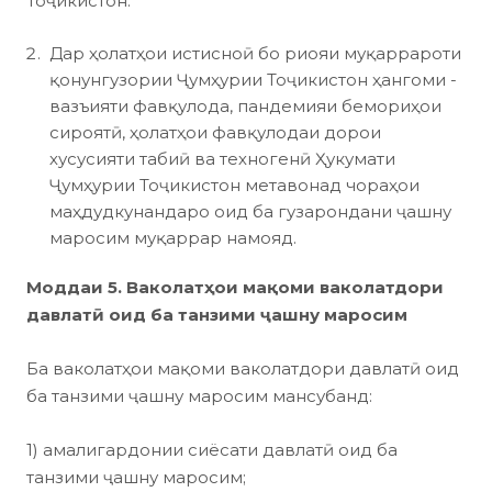
Тоҷикистон.
Дар ҳолатҳои истисноӣ бо риояи муқаррароти
қонунгузории Ҷумҳурии Тоҷикистон ҳангоми ­
вазъияти фавқулода, пандемияи бемориҳои
сироятӣ, ҳолатҳои фавқулодаи дорои
хусусияти табиӣ ва техногенӣ Ҳукумати
Ҷумҳурии Тоҷикистон метавонад чораҳои
маҳдудкунандаро оид ба гузарондани ҷашну
маросим муқаррар намояд.
Моддаи 5. Ваколатҳои мақоми ваколатдори
давлатӣ оид ба танзими ҷашну маросим
Ба ваколатҳои мақоми ваколатдори давлатӣ оид
ба танзими ҷашну маросим мансубанд:
1) амалигардонии сиёсати давлатӣ оид ба
танзими ҷашну маросим;