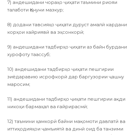
7) андешидани чораҳо ҷиҳати таъмини риояи
талаботи Қонуни мазкур;
8) додани тавсияҳо ҷиҳати дуруст амалӣ кардани
корҳои хайриявӣ ва эҳсонкорӣ;
9) андешидани тадбирҳо ҷиҳати аз байн бурдани
хурофоту таассуб;
10) андешидани тадбирҳо ҷиҳати пешгирии
зиёдаравию исрофкорӣ дар баргузории ҷашну
маросим;
11) андешидани тадбирҳо ҷиҳати пешгирии ақди
никоҳи бармаҳал ва ғайрирасмӣ;
12) таъмини ҳамкорӣ байни мақомоти давлатӣ ва
иттиҳодияҳои ҷамъиятӣ ва динӣ оид ба танзими