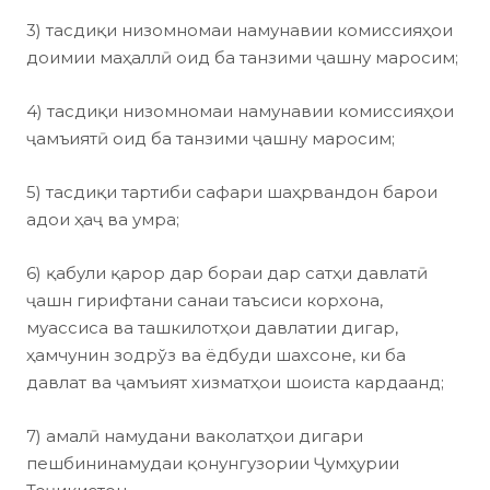
3) тасдиқи низомномаи намунавии комиссияҳои
доимии маҳаллӣ оид ба танзими ҷашну маросим;
4) тасдиқи низомномаи намунавии комиссияҳои
ҷамъиятӣ оид ба танзими ҷашну маросим;
5) тасдиқи тартиби сафари шаҳрвандон барои
адои ҳаҷ ва умра;
6) қабули қарор дар бораи дар сатҳи давлатӣ
ҷашн гирифтани санаи таъсиси корхона,
муассиса ва ташкилотҳои давлатии дигар,
ҳамчунин зодрўз ва ёдбуди шахсоне, ки ба
давлат ва ҷамъият хизматҳои шоиста кардаанд;
7) амалӣ намудани ваколатҳои дигари
пешбининамудаи қонунгузории Ҷумҳурии