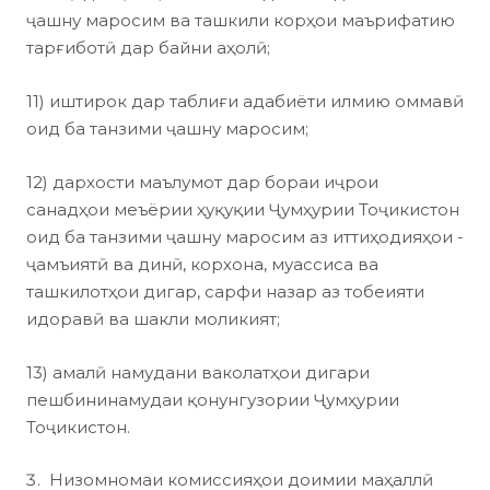
ҷашну маросим ва ташкили корҳои маърифатию
тарғиботӣ дар байни аҳолӣ;
11) иштирок дар таблиғи адабиёти илмию оммавӣ
оид ба танзими ҷашну маросим;
12) дархости маълумот дар бораи иҷрои
санадҳои меъёрии ҳуқуқии Ҷумҳурии Тоҷикистон
оид ба танзими ҷашну маросим аз иттиҳодияҳои ­
ҷамъиятӣ ва динӣ, корхона, муассиса ва
ташкилотҳои дигар, сарфи назар аз тобеияти
идоравӣ ва шакли моликият;
13) амалӣ намудани ваколатҳои дигари
пешбининамудаи қонунгузории Ҷумҳурии
Тоҷикистон.
Низомномаи комиссияҳои доимии маҳаллӣ