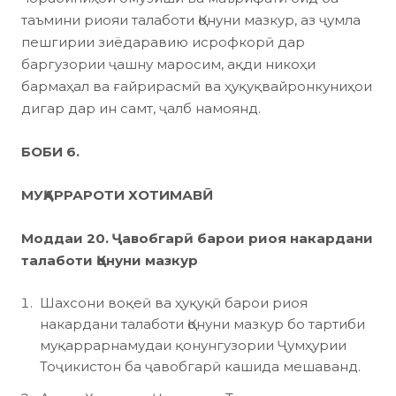
таъмини риояи талаботи Қонуни мазкур, аз ҷумла
пешгирии зиёдаравию исрофкорӣ дар
баргузории ҷашну маросим, ақди никоҳи
бармаҳал ва ғайрирасмӣ ва ҳуқуқвайронкуниҳои
дигар дар ин самт, ҷалб намоянд.
БОБИ 6.
МУҚАРРАРОТИ ХОТИМАВӢ
Моддаи 20. Ҷавобгарӣ барои риоя накардани
талаботи Қонуни мазкур
Шахсони воқеӣ ва ҳуқуқӣ барои риоя
накардани талаботи Қонуни мазкур бо тартиби
муқаррарнамудаи қонунгузории Ҷумҳурии
Тоҷикистон ба ҷавобгарӣ кашида мешаванд.