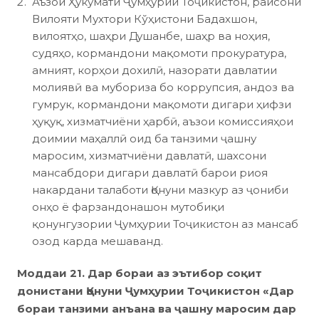
Аъзои Ҳукумати Ҷумҳурии Тоҷикистон, раисони
Вилояти Мухтори Кўҳистони Бадахшон,
вилоятҳо, шаҳри Душанбе, шаҳр ва ноҳия,
судяҳо, кормандони мақомоти прокуратура,
амният, корҳои дохилӣ, назорати давлатии
молиявӣ ва мубориза бо коррупсия, андоз ва
гумрук, кормандони мақомоти дигари ҳифзи
ҳуқуқ, хизматчиёни ҳарбӣ, аъзои комиссияҳои
доимии маҳаллӣ оид ба танзими ҷашну
маросим, хизматчиёни давлатӣ, шахсони
мансабдори дигари давлатӣ барои риоя
накардани талаботи Қонуни мазкур аз ҷониби
онҳо ё фарзандонашон мутобиқи
қонунгузории Ҷумҳурии Тоҷикистон аз мансаб
озод карда мешаванд.
Моддаи 21. Дар бораи аз эътибор соқит
донистани Қонуни Ҷумҳурии Тоҷикистон «Дар
бораи танзими анъана ва ҷашну маросим дар