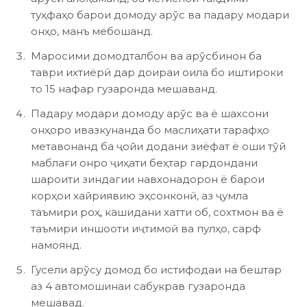
туҳфаҳо барои домоду арўс ва падару модари
онҳо, манъ мебошанд.
Маросими домодталбон ва арўсбинон ба
таври ихтиёрӣ дар доираи оила бо иштироки
то 15 нафар гузаронда мешаванд.
Падару модари домоду арўс ва ё шахсони
онҳоро ивазкунанда бо маслиҳати тарафҳо
метавонанд ба ҷойи додани зиёфат ё оши тўй
маблағи онро ҷиҳати беҳтар гардондани
шароити зиндагии навхонадорон ё барои
корҳои хайриявию эҳсонконӣ, аз ҷумла
таъмири роҳ, кашидани хатти об, сохтмон ва ё
таъмири иншооти иҷтимоӣ ва пулҳо, сарф
намоянд.
Гусели арўсу домод бо истифодаи на бештар
аз 4 автомошинаи сабукрав гузаронда
мешавад.