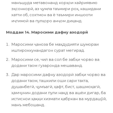
манъшуда метавонанд корҳои хайриявию
эҳсонкорӣ, аз ҷумла таъмири роҳ, кашидани
хатти об, сохтмон ва ё таъмири иншооти
иҷтимоӣ ва пулҳоро анҷом диҳанд.
Моддаи 14. Маросими дафну азодорӣ
Маросими ҷаноза бе маҳдудияти шумораи
иштироккунандагон сурат мегирад.
Маросими се, чил ва сол бе забҳи чорво ва
додани таом гузаронда мешаванд.
Дар маросими дафну азодорӣ забҳи чорво ва
додани таом, ташкили оши сари тахта,
душанбегӣ, ҷумъагӣ, ҳафт, бист, шашмоҳагӣ,
ҳамчунин додани пули нақд ва ашёи дигар, ба
истиснои ҳаққи хизмати қабркан ва мурдашўй,
манъ мебошанд.