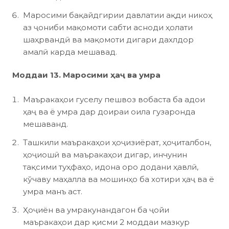
Маросими бақайдгирии давлатии ақди никоҳ
аз ҷониби мақомоти сабти асноди ҳолати
шаҳрвандӣ ва мақомоти дигари дахлдор
амалӣ карда мешавад.
Моддаи 13. Маросими ҳаҷ ва умра
Маъракаҳои гуселу пешвоз вобаста ба адои
ҳаҷ ва ё умра дар доираи оила гузаронда
мешаванд.
Ташкили маъракаҳои ҳоҷизиёрат, ҳоҷиталбон,
ҳоҷиошӣ ва маъракаҳои дигар, инчунин
тақсими туҳфаҳо, идона оро додани ҳавлӣ,
кўчаву маҳалла ва мошинҳо ба хотири ҳаҷ ва ё
умра манъ аст.
Ҳоҷиён ва умракунандагон ба ҷойи
маъракаҳои дар қисми 2 моддаи мазкур