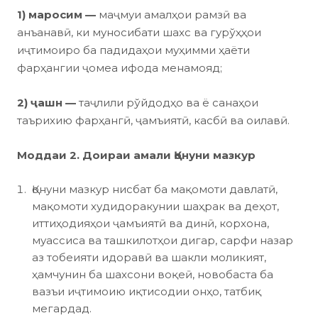
1) маросим —
маҷмуи амалҳои рамзӣ ва
анъанавӣ, ки муносибати шахс ва гурўҳҳои
иҷтимоиро ба падидаҳои муҳимми ҳаёти
фарҳангии ҷомеа ифода менамояд;
2) ҷашн —
таҷлили рўйдодҳо ва ё санаҳои
таърихию фарҳангӣ, ҷамъиятӣ, касбӣ ва оилавӣ.
Моддаи 2. Доираи амали Қонуни мазкур
Қонуни мазкур нисбат ба мақомоти давлатӣ,
мақомоти худидоракунии шаҳрак ва деҳот,
иттиҳодияҳои ҷамъиятӣ ва динӣ, корхона,
муассиса ва ташкилотҳои дигар, сарфи назар
аз тобеияти идоравӣ ва шакли моликият,
ҳамчунин ба шахсони воқеӣ, новобаста ба
вазъи иҷтимоию иқтисодии онҳо, татбиқ
мегардад.