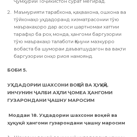
Ҷумҳурии Тоҷикистон сурат мегирад.
Маъмурияти тарабхона, қаҳвахона, ошхона ва
тўйхонаҳо уҳдадоранд хизматрасонии тўю
маъракаҳоро дар асоси шартномаи хаттии
тарафҳо ба роҳ монда, ҳангоми баргузории
тўю маъракаҳо талаботи Қонуни мазкурро
вобаста ба шумораи даъватшудагон ва вақти
баргузории онҳо риоя намоянд.
БОБИ 5.
УҲДАДОРИИ ШАХСОНИ ВОҚЕӢ ВА ҲУҚУҚӢ,
ИНЧУНИН ҶАЛБИ АҲЛИ ҶОМЕА ҲАНГОМИ
ГУЗАРОНДАНИ ҶАШНУ МАРОСИМ
Моддаи 18. Уҳдадории шахсони воқеӣ ва
ҳуқуқӣ ҳангоми гузарондани ҷашну маросим