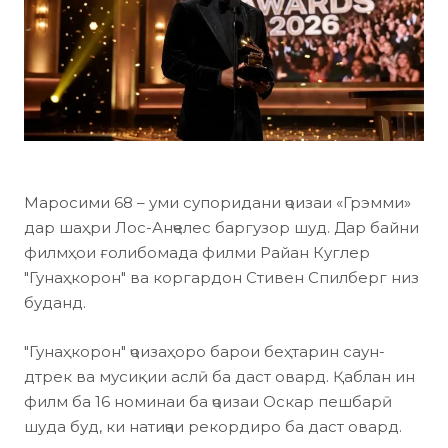
Маросими 68 – уми супоридани ҷоизаи «Грэмми»
дар шаҳри Лос-Анҷелес баргузор шуд. Дар байни
филмҳои ғолибомада филми Райан Куглер
"Гунаҳкорон" ва коргардон Стивен Спилберг низ
буданд.
"Гунаҳкорон" ҷоизаҳоро барои беҳтарин саун-
дтрек ва мусиқии аслӣ ба даст овард. Қаблан ин
филм ба 16 номинаи ба ҷоизаи Оскар пешбарӣ
шуда буд, ки натиҷаи рекордиро ба даст овард.