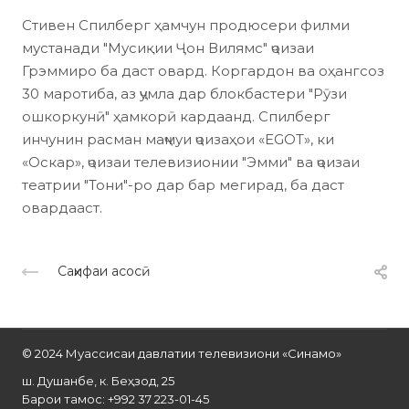
Стивен Спилберг ҳамчун продюсери филми
мустанади "Мусиқии Ҷон Вилямс" ҷоизаи
Грэммиро ба даст овард. Коргардон ва оҳангсоз
30 маротиба, аз ҷумла дар блокбастери "Рӯзи
ошкоркунӣ" ҳамкорӣ кардаанд. Спилберг
инчунин расман маҷмуи ҷоизаҳои «EGOT», ки
«Оскар», ҷоизаи телевизионии "Эмми" ва ҷоизаи
театрии "Тони"-ро дар бар мегирад, ба даст
овардааст.
Саҳифаи асосӣ
© 2024 Муассисаи давлатии телевизиони «Синамо»
ш. Душанбе, к. Беҳзод, 25
Барои тамос: +992 37 223-01-45