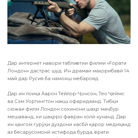
Дар интернет навори таблиғотии филми «Ғорати
Лондон» дастрас шуд. Ин драмаи маҳорибавӣ 14
май дар Русия ба намоиш мебарояд.
Дар ин лоиҳа Аарон Тейлор-Ҷонсон, Тео Ҷеймс
ва Сэм Уортингтон нақш офаридаанд. Тибқи
сюжаи филм Лондон сокинони шаҳр маҷбур
мешаванд, ки шаҳрро фавран холӣ кунанд. Дар
ин ҳангом гурӯҳи дуздони касбӣ қарор медиҳанд
аз бесарусомонӣ истифода бурда, ғорати