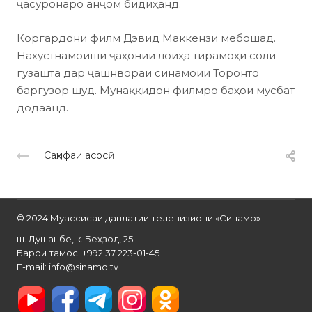
ҷасуронаро анҷом бидиҳанд.
Коргардони филм Дэвид Маккензи мебошад.
Нахустнамоиши ҷаҳонии лоиҳа тирамоҳи соли
гузашта дар ҷашнвораи синамоии Торонто
баргузор шуд. Мунаққидон филмро баҳои мусбат
додаанд.
Саҳифаи асосӣ
© 2024 Муассисаи давлатии телевизиони «Синамо»
ш. Душанбе, к. Беҳзод, 25
Барои тамос: +992 37 223-01-45
E-mail: info@sinamo.tv