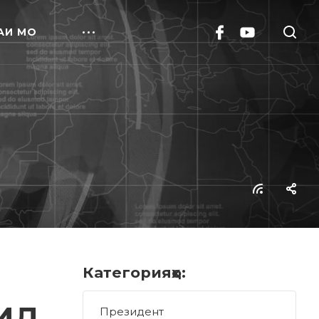
АИ МО
Категорияҳо:
ИД
Президент