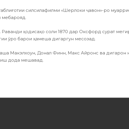
 таблиғотии силсилафилми «Шерлоки ҷавон»-ро муарри
ш мебарояд.
Раванди ҳодисаҳо соли 1870 дар Оксфорд сурат меги
гии ӯро барои ҳамеша дигаргун месозад.
таша Макэлхоун, Донал Финн, Макс Айронс ва дигарон
оиш дода мешавад.