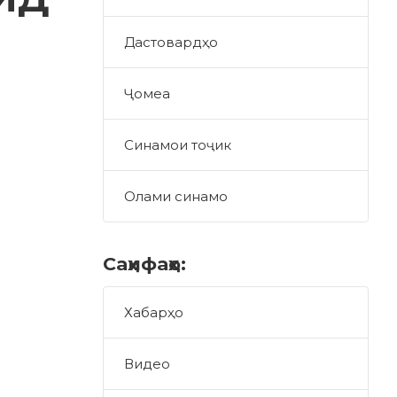
Дастовардҳо
Ҷомеа
Синамои тоҷик
Олами синамо
Саҳифаҳо:
Хабарҳо
Видео