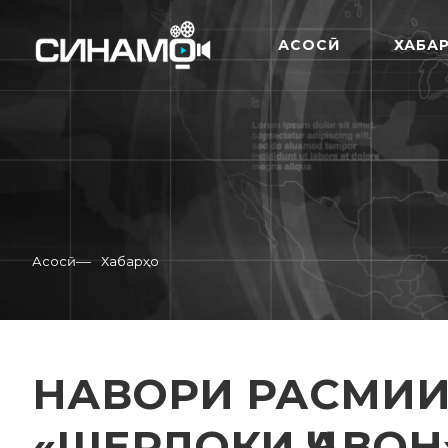
АСОСӢ
ХАБА
—
Асосӣ
Хабарҳо
НАВОРИ РАСМИ
«ШЕРЛОКИ ҶАВОН