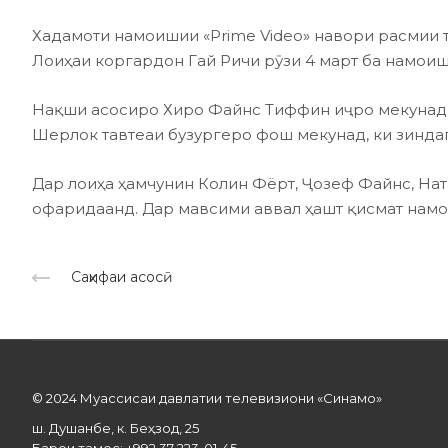
Хадамоти намоишии «Prime Video» навори расмии
Лоиҳаи коргардон Гай Ричи рӯзи 4 март ба намои
Нақши асосиро Хиро Файнс Тиффин иҷро мекунад. 
Шерлок тавтеаи бузургеро фош мекунад, ки зинда
Дар лоиҳа ҳамчунин Колин Фёрт, Ҷозеф Файнс, На
офаридаанд. Дар мавсими аввал ҳашт қисмат нам
Саҳифаи асосӣ
© 2024 Муассисаи давлатии телевизиони «Синамо»
ш. Душанбе, к. Беҳзод, 25