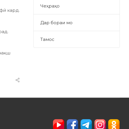
Чеҳраҳо
фӣ кард.
Дар бораи мо
рад.
Тамос
 нақш