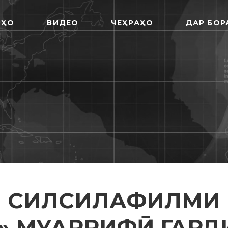
РҲО
ВИДЕО
ЧЕҲРАҲО
ДАР БОР
И СИЛСИЛАФИЛМИ
» МУАРРИФӢ ГАРД