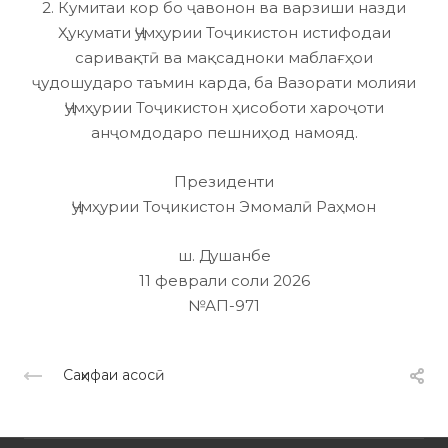
2. Кумитаи кор бо ҷавонон ва варзиши назди
Ҳукумати Ҷумҳурии Тоҷикистон истифодаи
саривақтӣ ва мақсадноки маблағҳои
ҷудошударо таъмин карда, ба Вазорати молияи
Ҷумҳурии Тоҷикистон ҳисоботи хароҷоти
анҷомдодаро пешниҳод намояд.
Президенти
Ҷумҳурии Тоҷикистон Эмомалӣ Раҳмон
ш. Душанбе
11 феврали соли 2026
№АП-971
Саҳифаи асосӣ