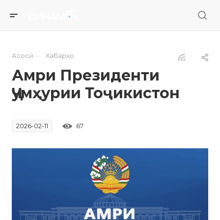
—
Асосӣ
Хабарҳо
Амри Президенти
Ҷумҳурии Тоҷикистон
67
2026-02-11