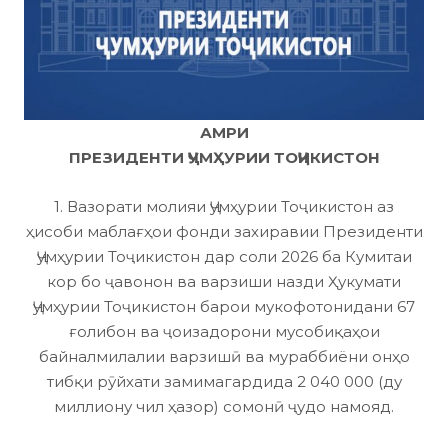
АМРИ
ПРЕЗИДЕНТИ ҶУМҲУРИИ ТОҶИКИСТОН
1. Вазорати молияи Ҷумҳурии Тоҷикистон аз
ҳисоби маблағҳои фонди захиравии Президенти
Ҷумҳурии Тоҷикистон дар соли 2026 ба Кумитаи
кор бо ҷавонон ва варзиши назди Ҳукумати
Ҷумҳурии Тоҷикистон барои мукофотонидани 67
ғолибон ва ҷоизадорони мусобиқаҳои
байналмилалии варзишӣ ва мураббиёни онҳо
тибқи рӯйхати замимагардида 2 040 000 (ду
миллиону чил ҳазор) сомонӣ ҷудо намояд.