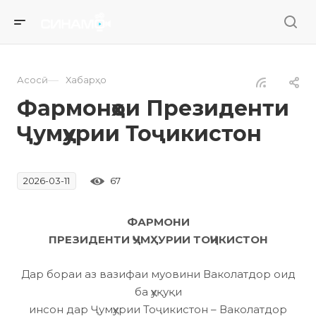
—
Асосӣ
Хабарҳо
Фармонҳои Президенти
Ҷумҳурии Тоҷикистон
67
2026-03-11
ФАРМОНИ
ПРЕЗИДЕНТИ ҶУМҲУРИИ ТОҶИКИСТОН
Дар бораи аз вазифаи муовини Ваколатдор оид
ба ҳуқуқи
инсон дар Ҷумҳурии Тоҷикистон – Ваколатдор