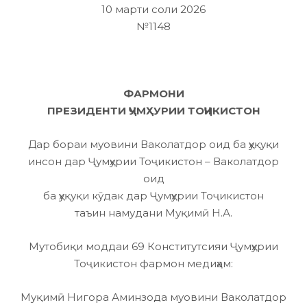
10 марти соли 2026
№1148
ФАРМОНИ
ПРЕЗИДЕНТИ ҶУМҲУРИИ ТОҶИКИСТОН
Дар бораи муовини Ваколатдор оид ба ҳуқуқи
инсон дар Ҷумҳурии Тоҷикистон – Ваколатдор
оид
ба ҳуқуқи кӯдак дар Ҷумҳурии Тоҷикистон
таъин намудани Муқимӣ Н.А.
Мутобиқи моддаи 69 Конститутсияи Ҷумҳурии
Тоҷикистон фармон медиҳам:
Муқимӣ Нигора Аминзода муовини Ваколатдор