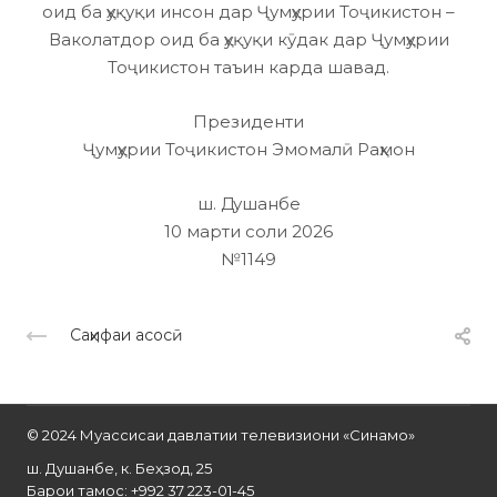
оид ба ҳуқуқи инсон дар Ҷумҳурии Тоҷикистон –
Ваколатдор оид ба ҳуқуқи кӯдак дар Ҷумҳурии
Тоҷикистон таъин карда шавад.
Президенти
Ҷумҳурии Тоҷикистон Эмомалӣ Раҳмон
ш. Душанбе
10 марти соли 2026
№1149
Саҳифаи асосӣ
© 2024 Муассисаи давлатии телевизиони «Синамо»
ш. Душанбе, к. Беҳзод, 25
Барои тамос: +992 37 223-01-45