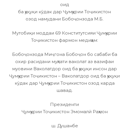
оид
ба ҳуқуқи кӯдак дар Ҷумҳурии Тоҷикистон
озод намудани Бобоҷонзода М.Б.
Мутобиқи моддаи 69 Конститутсияи Ҷумҳурии
Тоҷикистон фармон медиҳам:
Бобоҷонзода Миҷгона Бобоҷон бо сабаби ба
охир расидани муҳлати ваколат аз вазифаи
муовини Ваколатдор оид ба ҳуқуқи инсон дар
Ҷумҳурии Тоҷикистон – Ваколатдор оид ба ҳуқуқи
кӯдак дар Ҷумҳурии Тоҷикистон озод карда
шавад.
Президенти
Ҷумҳурии Тоҷикистон Эмомалӣ Раҳмон
ш. Душанбе