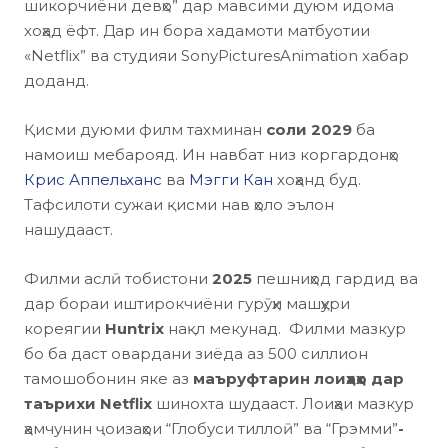
шикорчиёни девҳо”
дар мавсими дуюм идома
хоҳад ёфт. Дар ин бора хадамоти матбуотии
«
Netflix
”
ва студияи
Sony
Pictures
Animation
хабар
доданд.
Қисми дуюми филм тахминан
соли 2029
ба
намоиш мебарояд. Ин навбат низ коргардонҳо
Крис Аппельханс
ва
Мэгги Кан
хоҳанд буд.
Тафсилоти сужаи қисми нав ҳоло эълон
нашудааст.
Филми аслӣ тобистони
2025
пешниҳод гардид ва
дар бораи иштирокчиёни гурӯҳи машҳури
кореягии
Huntrix
нақл мекунад. Филми мазкур
бо ба даст овардани зиёда аз 500 силлион
тамошобонин яке аз
маъруфтарин лоиҳаҳо дар
таърихи
Netflix
шинохта шудааст. Лоиҳаи мазкур
ҳамчунин ҷоизаҳои
“Глобуси тиллоӣ” ва “Грэмми”
-