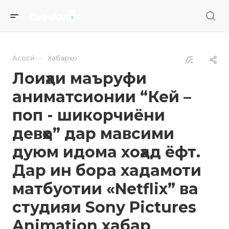
—
Асосӣ
Хабарҳо
Лоиҳаи маъруфи
аниматсионии “Кей –
поп - шикорчиёни
девҳо” дар мавсими
дуюм идома хоҳад ёфт.
Дар ин бора хадамоти
матбуотии «Netflix” ва
студияи Sony Pictures
Animation хабар