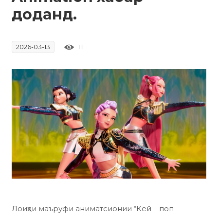
доданд.
111
2026-03-13
Лоиҳаи маъруфи аниматсионии
“Кей – поп -