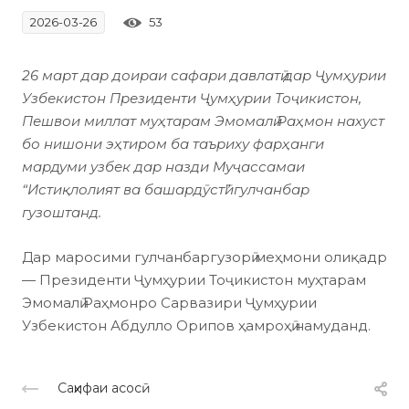
53
2026-03-26
26 март дар доираи сафари давлатӣ дар Ҷумҳурии
Узбекистон Президенти Ҷумҳурии Тоҷикистон,
Пешвои миллат муҳтарам Эмомалӣ Раҳмон нахуст
бо нишони эҳтиром ба таъриху фарҳанги
мардуми узбек дар назди Муҷассамаи
“Истиқлолият ва башардӯстӣ” гулчанбар
гузоштанд.
Дар маросими гулчанбаргузорӣ меҳмони олиқадр
— Президенти Ҷумҳурии Тоҷикистон муҳтарам
Эмомалӣ Раҳмонро Сарвазири Ҷумҳурии
Узбекистон Абдулло Орипов ҳамроҳӣ намуданд.
Саҳифаи асосӣ