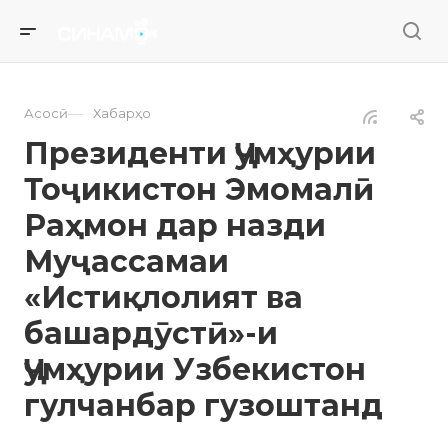
—
Асосӣ
Хабарҳо
Президенти Ҷумҳурии
Тоҷикистон Эмомалӣ
Раҳмон дар назди
Муҷассамаи
«Истиқлолият ва
башардӯстӣ»-и
Ҷумҳурии Узбекистон
гулчанбар гузоштанд