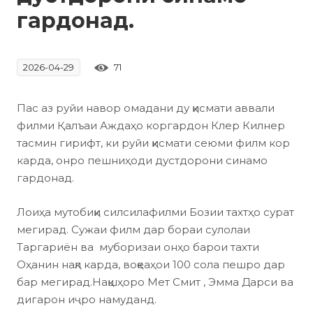
гардонад.
71
2026-04-29
Пас аз руйи навор омадани ду қисмати аввали
филми Қалъаи Аждаҳо коргардон Клер Килнер
тасмин гирифт, ки руйи қисмати сеюми филм кор
карда, онро пешниҳоди дустдорони синамо
гардонад.
Лоиҳа мутобиқи силсилафилми Бозии тахтҳо сурат
мегирад. Сужаи филм дар бораи сулолаи
Таргариён ва муборизаи онҳо барои тахти
Оҳанин нақл карда, воқеаҳои 100 сола пешро дар
бар мегирад.Нақшҳоро Мет Смит , Эмма Дарси ва
дигарон иҷро намуданд.