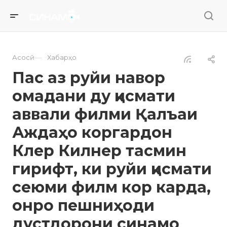
—
Асосӣ
Хабарҳо
Пас аз руйи навор
омадани ду қисмати
аввали филми Қалъаи
Аждаҳо коргардон
Клер Килнер тасмин
гирифт, ки руйи қисмати
сеюми филм кор карда,
онро пешниҳоди
дустдорони синамо