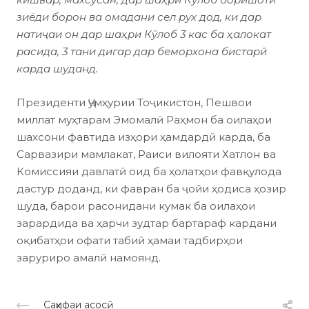
зиёди борон ва омадани сел рух дод, ки дар
натиҷаи он дар шаҳри Кӯлоб 3 кас ба ҳалокат
расида, 3 тани дигар дар беморхона бистарӣ
карда шуданд.
Президенти Ҷумҳурии Тоҷикистон, Пешвои
миллат муҳтарам Эмомалӣ Раҳмон ба оилаҳои
шахсони фавтида изҳори ҳамдардӣ карда, ба
Сарвазири мамлакат, Раиси вилояти Хатлон ва
Комиссияи давлатӣ оид ба ҳолатҳои фавқулода
дастур доданд, ки фавран ба ҷойи ҳодиса ҳозир
шуда, барои расонидани кумак ба оилаҳои
зарардида ва ҳарчи зудтар бартараф кардани
оқибатҳои офати табиӣ ҳамаи тадбирҳои
заруриро амалӣ намоянд.
Саҳифаи асосӣ