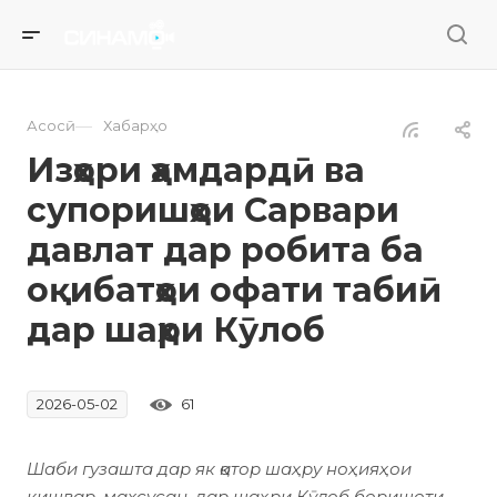
—
Асосӣ
Хабарҳо
Изҳори ҳамдардӣ ва
супоришҳои Сарвари
давлат дар робита ба
оқибатҳои офати табиӣ
дар шаҳри Кӯлоб
61
2026-05-02
Шаби гузашта дар як қатор шаҳру ноҳияҳои
кишвар, махсусан, дар шаҳри Кӯлоб боришоти