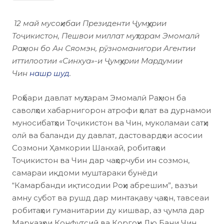
12 май мусоҳибаи Президенти Ҷумҳурии
Тоҷикистон, Пешвои миллат муҳтарам Эмомалӣ
Раҳмон бо Ан Сяомэн, рӯзноманигори Агентии
иттилоотии «Синхуа»-и Ҷумҳурии Мардумии
Чин
нашр шуд
.
Роҳбари давлат муҳтарам Эмомалӣ Раҳмон ба
саволҳои хабарнигорон атрофи ҳолат ва дурнамои
муносибатҳои Тоҷикистон ва Чин, муколамаи сатҳи
олӣ ва баланди ду давлат, дастовардҳои асосии
Созмони Ҳамкории Шанхай, робитаҳои
Тоҷикистон ва Чин дар чаҳорчуби ин созмон,
самараи иқдоми муштараки бунёди
“Камарбанди иқтисодии Роҳи абрешим”, вазъи
амну субот ва рушд дар минтақаву ҷаҳон, тавсеаи
робитаҳои гуманитарии ду кишвар, аз ҷумла дар
Марказҳои Конфутсий ва Коргоҳи Лю Бани Чин