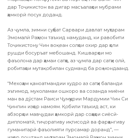
дар Тоҷикистон ва дигар масъалаҳои мубрами
ҳамкорӣ посух доданд.
Аз ҷумла, зимни суҳбат Сарвари давлат муҳтарам
Эмомалӣ Раҳмон таъкид намуданд, ки равобити
Тоҷикистону Чин воқеан солҳои охир дар ҳоли
рушди босуръат мебошанд. Кишварҳои мо
фаъолона дар ҳамаи сатҳҳо, аз ҷумла дар сатҳи олӣ,
робитаҳои мутақобилан судманд ба роҳ мондаанд.
“Мехоҳам қаноатмандии худро аз сатҳи баланди
эътимод, муколамаи ошкоро ва созанда миёни
ман ва дӯстам Раиси Ҷумҳурии Мардумии Чин Си
Ҷинпин изҳор намоям. Қобили таъкид аст, ки
абзорҳои мавҷудаи ҳамкорӣ дар соҳаҳои сиёсӣ-
дипломатӣ, тиҷоративу иқтисодӣ ва фарҳангиву
гуманитарӣ фаъолияти пурсамар доранд”, —
изҳор доштанд муҳтарам Эмомалӣ Раҳмон зимни