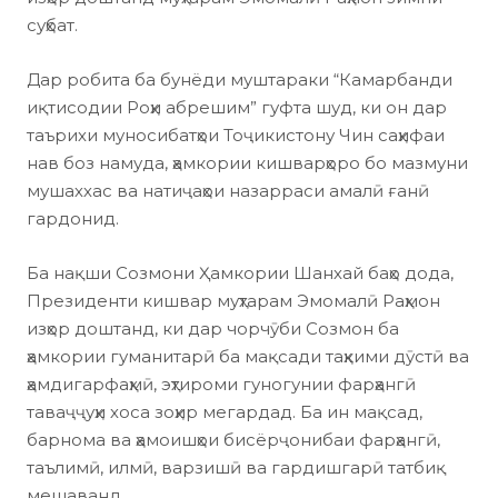
суҳбат.
Дар робита ба бунёди муштараки “Камарбанди
иқтисодии Роҳи абрешим” гуфта шуд, ки он дар
таърихи муносибатҳои Тоҷикистону Чин саҳифаи
нав боз намуда, ҳамкории кишварҳоро бо мазмуни
мушаххас ва натиҷаҳои назарраси амалӣ ғанӣ
гардонид.
Ба нақши Созмони Ҳамкории Шанхай баҳо дода,
Президенти кишвар муҳтарам Эмомалӣ Раҳмон
изҳор доштанд, ки дар чорчӯби Созмон ба
ҳамкории гуманитарӣ ба мақсади таҳкими дӯстӣ ва
ҳамдигарфаҳмӣ, эҳтироми гуногунии фарҳангӣ
таваҷҷуҳи хоса зоҳир мегардад. Ба ин мақсад,
барнома ва ҳамоишҳои бисёрҷонибаи фарҳангӣ,
таълимӣ, илмӣ, варзишӣ ва гардишгарӣ татбиқ
мешаванд.