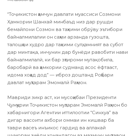
“Тоҷикистон ҳамчун давлати муассиси Созмони
Ҳамкории Шанхай минбаъд низ дар рушди
бемайлони Созмон ва таҳкими обрӯву эътибори
байналмилалии он саҳми арзанда гузошта,
талошҳои худро дар таҳкими сулҳ, амният ва субот
дар минтақа, инчунин дар бунёди равобити нави
байналмилалӣ, ки бар эҳтироми мутақобила,
баробарӣ ва ҳамкории судманд асос ёфтааст,
идома хоҳад дод” — иброз доштанд Роҳбари
давлат муҳтарам Эмомалӣ Раҳмон.
Мавриди зикр аст, ки мусоҳибаи Президенти
Ҷумҳурии Тоҷикистон муҳтарам Эмомалӣ Раҳмон бо
хабарнигори Агентии иттилоотии “Синхуа” ва
дигар васоити ахбори оммаи ин кишвар ба
таври васеъ инъикос гардид ва аллакай
шумораи зиёди хонандагон аз мазмуну муҳтавои