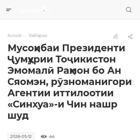
—
Асосӣ
Хабарҳо
Мусоҳибаи Президенти
Ҷумҳурии Тоҷикистон
Эмомалӣ Раҳмон бо Ан
Сяомэн, рӯзноманигори
Агентии иттилоотии
«Синхуа»-и Чин нашр
шуд
44
2026-05-12