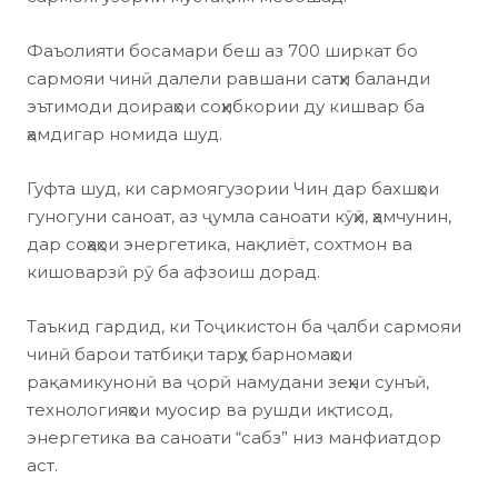
Фаъолияти босамари беш аз 700 ширкат бо
сармояи чинӣ далели равшани сатҳи баланди
эътимоди доираҳои соҳибкории ду кишвар ба
ҳамдигар номида шуд.
Гуфта шуд, ки сармоягузории Чин дар бахшҳои
гуногуни саноат, аз ҷумла саноати кӯҳӣ, ҳамчунин,
дар соҳаҳои энергетика, нақлиёт, сохтмон ва
кишоварзӣ рӯ ба афзоиш дорад.
Таъкид гардид, ки Тоҷикистон ба ҷалби сармояи
чинӣ барои татбиқи тарҳу барномаҳои
рақамикунонӣ ва ҷорӣ намудани зеҳни сунъӣ,
технологияҳои муосир ва рушди иқтисод,
энергетика ва саноати “сабз” низ манфиатдор
аст.