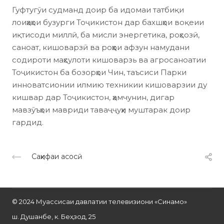
Гуфтугӯи судманд доир ба идомаи татбиқи
лоиҳаҳои бузурги Тоҷикистон дар бахшҳои воқеии
иқтисоди миллӣ, ба мисли энергетика, роҳсозӣ,
саноат, кишоварзӣ ва роҳҳои афзун намудани
содироти маҳсулоти кишоварзь ва агросаноатии
Тоҷикистон ба бозорҳои Чин, таъсиси Парки
инноватсионии илмию техникии кишоварзии ду
кишвар дар Тоҷикистон, ҳамчунин, дигар
мавзӯъҳои мавриди таваҷҷуҳи муштарак доир
гардид.
Саҳифаи асосӣ
© 2024 Муассисаи давлатии телевизиони «Синамо»
ш. Душанбе, к. Беҳзод, 25