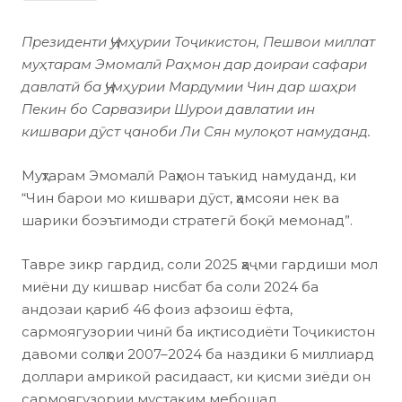
Президенти Ҷумҳурии Тоҷикистон, Пешвои миллат
муҳтарам Эмомалӣ Раҳмон дар доираи сафари
давлатӣ ба Ҷумҳурии Мардумии Чин дар шаҳри
Пекин бо Сарвазири Шурои давлатии ин
кишвари дӯст ҷаноби Ли Сян мулоқот намуданд.
Муҳтарам Эмомалӣ Раҳмон таъкид намуданд, ки
“Чин барои мо кишвари дӯст, ҳамсояи нек ва
шарики боэътимоди стратегӣ боқӣ мемонад”.
Тавре зикр гардид, соли 2025 ҳаҷми гардиши мол
миёни ду кишвар нисбат ба соли 2024 ба
андозаи қариб 46 фоиз афзоиш ёфта,
сармоягузории чинӣ ба иқтисодиёти Тоҷикистон
давоми солҳои 2007–2024 ба наздики 6 миллиард
доллари амрикоӣ расидааст, ки қисми зиёди он
сармоягузории мустақим мебошад.