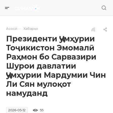
—
Асосӣ
Хабарҳо
Президенти Ҷумҳурии
Тоҷикистон Эмомалӣ
Раҳмон бо Сарвазири
Шурои давлатии
Ҷумҳурии Мардумии Чин
Ли Сян мулоқот
намуданд
55
2026-05-12