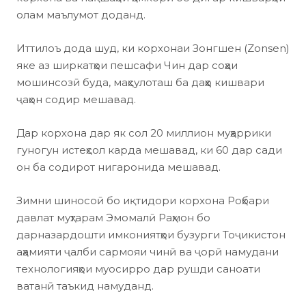
олам маълумот доданд.
Иттилоъ дода шуд, ки корхонаи Зонгшен (Zonsen)
яке аз ширкатҳои пешсафи Чин дар соҳаи
мошинсозӣ буда, маҳсулоташ ба даҳҳо кишвари
ҷаҳон содир мешавад.
Дар корхона дар як сол 20 миллион муҳаррики
гуногун истеҳсол карда мешавад, ки 60 дар сади
он ба содирот нигаронида мешавад.
Зимни шиносоӣ бо иқтидори корхона Роҳбари
давлат муҳтарам Эмомалӣ Раҳмон бо
дарназардошти имкониятҳои бузурги Тоҷикистон
аҳамияти ҷалби сармояи чинӣ ва ҷорӣ намудани
технологияҳои муосирро дар рушди саноати
ватанӣ таъкид намуданд.