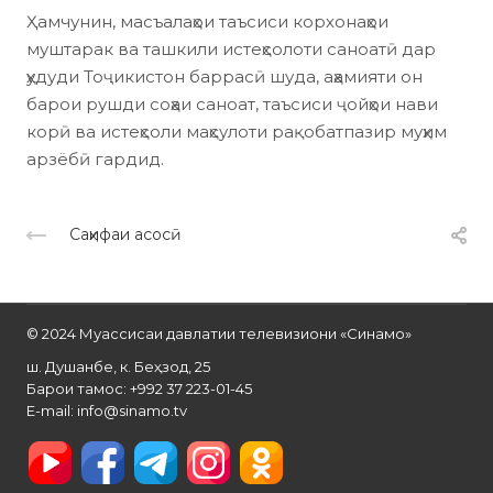
Ҳамчунин, масъалаҳои таъсиси корхонаҳои
муштарак ва ташкили истеҳсолоти саноатӣ дар
ҳудуди Тоҷикистон баррасӣ шуда, аҳамияти он
барои рушди соҳаи саноат, таъсиси ҷойҳои нави
корӣ ва истеҳсоли маҳсулоти рақобатпазир муҳим
арзёбӣ гардид.
Саҳифаи асосӣ
© 2024 Муассисаи давлатии телевизиони «Синамо»
ш. Душанбе, к. Беҳзод, 25
Барои тамос: +992 37 223-01-45
E-mail: info@sinamo.tv