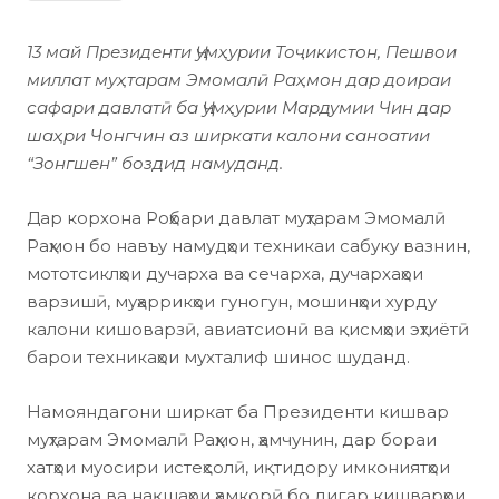
13 май Президенти Ҷумҳурии Тоҷикистон, Пешвои
миллат муҳтарам Эмомалӣ Раҳмон дар доираи
сафари давлатӣ ба Ҷумҳурии Мардумии Чин дар
шаҳри Чонгчин аз ширкати калони саноатии
“Зонгшен” боздид намуданд.
Дар корхона Роҳбари давлат муҳтарам Эмомалӣ
Раҳмон бо навъу намудҳои техникаи сабуку вазнин,
мототсиклҳои дучарха ва сечарха, дучархаҳои
варзишӣ, муҳаррикҳои гуногун, мошинҳои хурду
калони кишоварзӣ, авиатсионӣ ва қисмҳои эҳтиётӣ
барои техникаҳои мухталиф шинос шуданд.
Намояндагони ширкат ба Президенти кишвар
муҳтарам Эмомалӣ Раҳмон, ҳамчунин, дар бораи
хатҳои муосири истеҳсолӣ, иқтидору имкониятҳои
корхона ва нақшаҳои ҳамкорӣ бо дигар кишварҳои