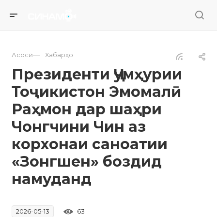
—
Асосӣ
Хабарҳо
Президенти Ҷумҳурии
Тоҷикистон Эмомалӣ
Раҳмон дар шаҳри
Чонгчини Чин аз
корхонаи саноатии
«Зонгшен» боздид
намуданд
63
2026-05-13