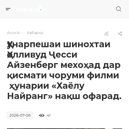
—
Асосӣ
Хабарҳо
Ҳунарпешаи шинохтаи
Ҳолливуд Ҷесси
Айзенберг мехоҳад дар
қисмати чоруми филми
ҳунарии «Хаёлу
Найранг» нақш офарад.
41
2026-07-06