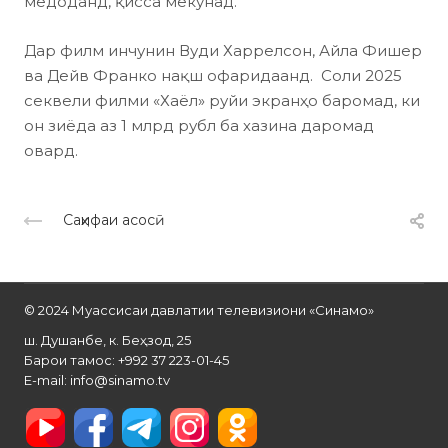
медоданд, қисса мекунад.
Дар филм инчунин Вуди Харрелсон, Айла Фишер
ва Дейв Франко нақш офаридаанд. Соли 2025
секвели филми «Хаёл» руйи экранҳо баромад, ки
он зиёда аз 1 млрд рубл ба хазина даромад
овард.
Саҳифаи асосӣ
© 2024 Муассисаи давлатии телевизиони «Синамо»
ш. Душанбе, к. Беҳзод, 25
Барои тамос: +992 37 223-01-45
E-mail: info@sinamo.tv