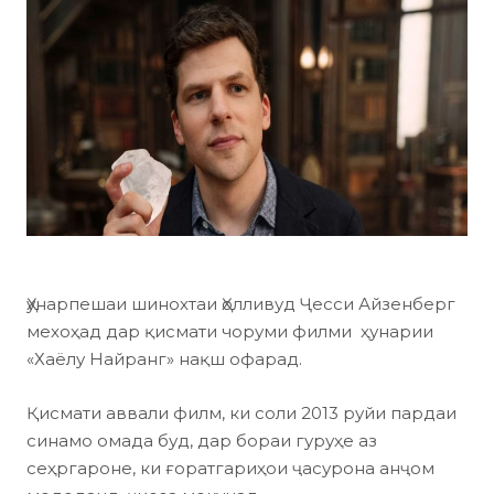
Ҳунарпешаи шинохтаи Ҳолливуд Ҷесси Айзенберг
мехоҳад дар қисмати чоруми филми ҳунарии
«Хаёлу Найранг» нақш офарад.
Қисмати аввали филм, ки соли 2013 руйи пардаи
синамо омада буд, дар бораи гуруҳе аз
сеҳргароне, ки ғоратгариҳои ҷасурона анҷом