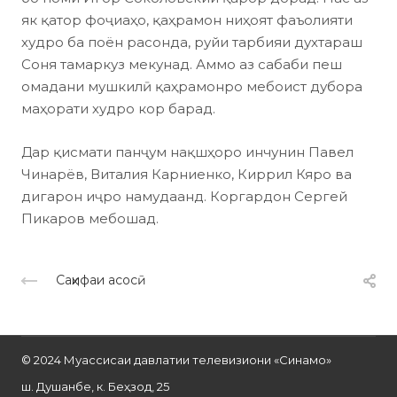
як қатор фоҷиаҳо, қаҳрамон ниҳоят фаъолияти
худро ба поён расонда, руйи тарбияи духтараш
Соня тамаркуз мекунад. Аммо аз сабаби пеш
омадани мушкилӣ қаҳрамонро мебоист дубора
маҳорати худро кор барад.
Дар қисмати панҷум нақшҳоро инчунин Павел
Чинарёв, Виталия Карниенко, Киррил Кяро ва
дигарон иҷро намудаанд. Коргардон Сергей
Пикаров мебошад.
Саҳифаи асосӣ
© 2024 Муассисаи давлатии телевизиони «Синамо»
ш. Душанбе, к. Беҳзод, 25