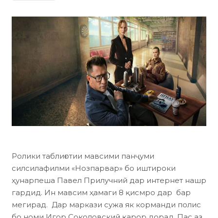
Ролики таблиғотии мавсими панҷуми
силсилафилми «Нозпарвар» бо иштироки
ҳунарпеша Павел Прилучний дар интернет нашр
гардид. Ин мавсим ҳамаги 8 қисмро дар бар
мегирад. Дар маркази сужа як корманди полис
бо номи Игор Соколовский қарор дорад. Пас аз