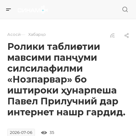
—
Асосӣ
Хабарҳо
Ролики таблиғотии
мавсими панҷуми
силсилафилми
«Нозпарвар» бо
иштироки ҳунарпеша
Павел Прилучний дар
интернет нашр гардид.
35
2026-07-06