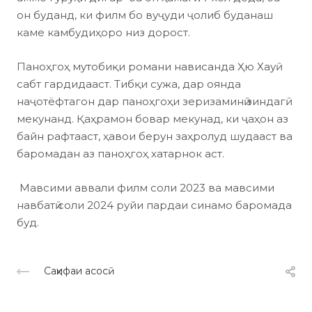
он буданд, ки филм бо вуҷуди ҷолиб буданаш
каме камбудиҳоро низ дорост.
Паноҳгоҳ мутобиқи романи нависанда Ҳю Хауӣ
сабт гардидааст. Тибқи сужа, дар оянда
наҷотёфтагон дар паноҳгоҳи зеризаминӣ зиндагӣ
мекунанд. Қаҳрамон бовар мекунад, ки ҷаҳон аз
байн рафтааст, ҳавои берун заҳролуд шудааст ва
баромадан аз паноҳгоҳ хатарнок аст.
Мавсими аввали филм соли 2023 ва мавсими
навбатӣ соли 2024 руйи пардаи синамо баромада
буд.
Саҳифаи асосӣ