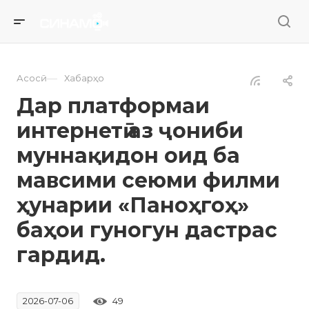
—
Асосӣ
Хабарҳо
Дар платформаи
интернетӣ аз ҷониби
муннақидон оид ба
мавсими сеюми филми
ҳунарии «Паноҳгоҳ»
баҳои гуногун дастрас
гардид.
49
2026-07-06