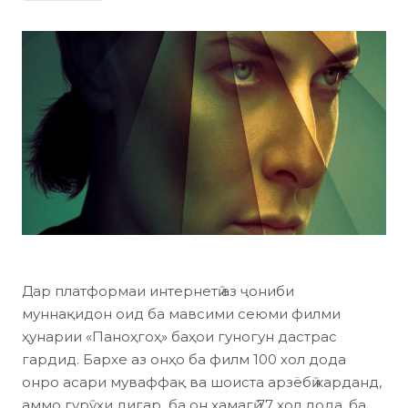
Дар платформаи интернетӣ аз ҷониби
муннақидон оид ба мавсими сеюми филми
ҳунарии «Паноҳгоҳ» баҳои гуногун дастрас
гардид. Бархе аз онҳо ба филм 100 хол дода
онро асари муваффақ ва шоиста арзёбӣ карданд,
аммо гурӯҳи дигар ба он ҳамагӣ 77 хол дода, ба