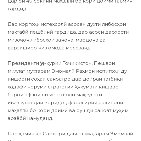
дар он 40 сокини маҳаллӣ бо кори доимӣ таъмин
гардид.
Дар коргоҳи истеҳсолӣ асосан духти либосҳои
мактабӣ пешбинӣ гардида, дар асоси дархости
мизоҷон либосҳои занона, мардона ва
варзиширо низ омода месозанд.
Президенти Ҷумҳурии Тоҷикистон, Пешвои
миллат муҳтарам Эмомалӣ Раҳмон ифтитоҳи ду
иншооти соҳаи саноатро дар доираи татбиқи
ҳадафи чоруми стратегии Ҳукумати кишвар
барои афзоиши истеҳсоли маҳсулоти
ивазкунандаи воридот, фарогирии сокинони
маҳаллӣ бо кори доимӣ ва рушди саноат муҳим
арзёбӣ намуданд.
Дар ҳамин ҷо Сарвари давлат муҳтарам Эмомалӣ