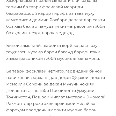
Ҳазорчашмаи ноҳияи Деваштич, ки баъд аз
тармим ба таври фосилавӣ мавриди
баҳрабардорӣ қарор гирифт, аз таваҷҷуҳу
ғамхориҳои доимии Роҳбари давлат дар самти
боз ҳам беҳтар намудани хизматрасонии тиббӣ
ба аҳолии деҳот дарак медиҳад.
Бинои замонавӣ, шароити корӣ ва дастгоҳу
таҷҳизоти муосир барои баланд бардоштани
хизматрасониҳои тиббӣ мусоидат менамояд.
Ба таври фосилавӣ ифтитоҳ гардидани бинои
нави хонаи фарҳанг дар деҳаи Хӯҷаҳои деҳоти
Исмоили Сомонӣ ва деҳаи Муҷуни ноҳияи
Деваштич аз ҷониби Президенти Ҷумҳурии
Тоҷикистон, Пешвои миллат муҳтарам Эмомалӣ
Раҳмон дар роҳи эҳёи арзишҳои миллӣ ва
фароҳам овардани шароити мусоид барои