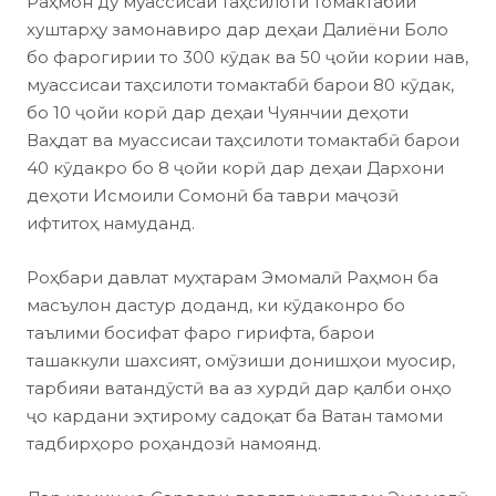
Раҳмон ду муассисаи таҳсилоти томактабии
хуштарҳу замонавиро дар деҳаи Далиёни Боло
бо фарогирии то 300 кӯдак ва 50 ҷойи кории нав,
муассисаи таҳсилоти томактабӣ барои 80 кӯдак,
бо 10 ҷойи корӣ дар деҳаи Чуянчии деҳоти
Ваҳдат ва муассисаи таҳсилоти томактабӣ барои
40 кӯдакро бо 8 ҷойи корӣ дар деҳаи Дархони
деҳоти Исмоили Сомонӣ ба таври маҷозӣ
ифтитоҳ намуданд.
Роҳбари давлат муҳтарам Эмомалӣ Раҳмон ба
масъулон дастур доданд, ки кӯдаконро бо
таълими босифат фаро гирифта, барои
ташаккули шахсият, омӯзиши донишҳои муосир,
тарбияи ватандӯстӣ ва аз хурдӣ дар қалби онҳо
ҷо кардани эҳтирому садоқат ба Ватан тамоми
тадбирҳоро роҳандозӣ намоянд.