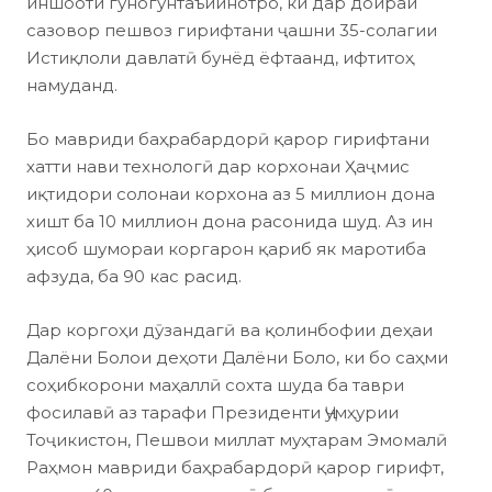
иншооти гуногунтаъйинотро, ки дар доираи
сазовор пешвоз гирифтани ҷашни 35-солагии
Истиқлоли давлатӣ бунёд ёфтаанд, ифтитоҳ
намуданд.
Бо мавриди баҳрабардорӣ қарор гирифтани
хатти нави технологӣ дар корхонаи Ҳаҷмис
иқтидори солонаи корхона аз 5 миллион дона
хишт ба 10 миллион дона расонида шуд. Аз ин
ҳисоб шумораи коргарон қариб як маротиба
афзуда, ба 90 кас расид.
Дар коргоҳи дӯзандагӣ ва қолинбофии деҳаи
Далёни Болои деҳоти Далёни Боло, ки бо саҳми
соҳибкорони маҳаллӣ сохта шуда ба таври
фосилавӣ аз тарафи Президенти Ҷумҳурии
Тоҷикистон, Пешвои миллат муҳтарам Эмомалӣ
Раҳмон мавриди баҳрабардорӣ қарор гирифт,