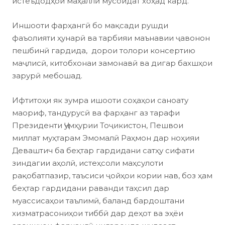
истеъдодҳои маҳаллӣ мусоидат хоҳад кард.
Иншооти фарҳангӣ бо мақсади рушди
фаъолияти ҳунарӣ ва тарбияи маънавии ҷавонон
пешбинӣ гардида, дорои толори консертию
маҷлисӣ, китобхонаи замонавӣ ва дигар бахшҳои
зарурӣ мебошад.
Ифтитоҳи як зумра ишооти соҳаҳои саноату
маориф, тандурусӣ ва фарҳанг аз тарафи
Президенти Ҷумҳурии Тоҷикистон, Пешвои
миллат муҳтарам Эмомалӣ Раҳмон дар ноҳияи
Деваштич ба беҳтар гардидани сатҳу сифати
зиндагии аҳолӣ, истеҳсоли маҳсулоти
рақобатпазир, таъсиси ҷойҳои кории нав, боз ҳам
беҳтар гардидани раванди таҳсил дар
муассисаҳои таълимӣ, баланд бардоштани
хизматрасониҳои тиббӣ дар деҳот ва эҳёи