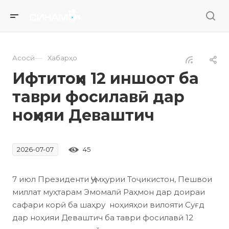
—
Асосӣ
Хабарҳо
Ифтитоҳи 12 иншоот ба
таври фосилавӣ дар
ноҳияи Деваштич
45
2026-07-07
7 июл Президенти Ҷумҳурии Тоҷикистон, Пешвои
миллат муҳтарам Эмомалӣ Раҳмон дар доираи
сафари корӣ ба шаҳру ноҳияҳои вилояти Суғд
дар ноҳияи Деваштич ба таври фосилавӣ 12