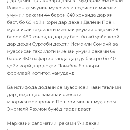
Дар ҳамин ҷо Сарвари давлат муҳтарам Эмомалӣ
Раҳмон ҳамчунин муассисаи таҳсилоти миёнаи
умумии рақами 44 барои 640 хонанда дар як
баст, бо 60 ҷойи корӣ дар деҳаи Далёни Поён,
муассисаи таҳсилоти миёнаи умумии рақами 28
барои 480 хонанда дар ду баст бо 40 ҷойи корӣ
дар деҳаи Сурхоби деҳоти Исмоили Сомонӣ ва
муассисаи таҳсилоти миёнаи умумӣ рақами 69
барои 350 нафар хонанда дар ду бастро бо 40
ҷойи корӣ дар деҳаи Панҷбоғ ба таври
фосилавӣ ифтитоҳ намуданд.
Ба истифода додани се муассисаи нави таълимӣ
дар деҳот дар заминаи сиёсати
маорифпарваронаи Пешвои миллат муҳтарам
Эмомалӣ Раҳмон бунёд гардидааст.
Марказии саломатии рақами 7-и деҳаи