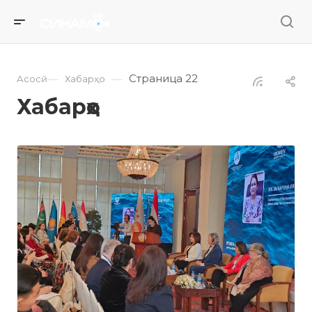
Страница 22
—
—
Асосӣ
Хабарҳо
Хабарҳо