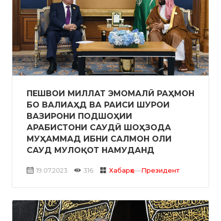
ПЕШВОИ МИЛЛАТ ЭМОМАЛӢ РАҲМОН
БО ВАЛИАҲД ВА РАИСИ ШУРОИ
ВАЗИРОНИ ПОДШОҲИИ
АРАБИСТОНИ САУДӢ ШОҲЗОДА
МУҲАММАД ИБНИ САЛМОН ОЛИ
САУД МУЛОҚОТ НАМУДАНД
19.07.2023
316
Хабарҳо
—
Президент