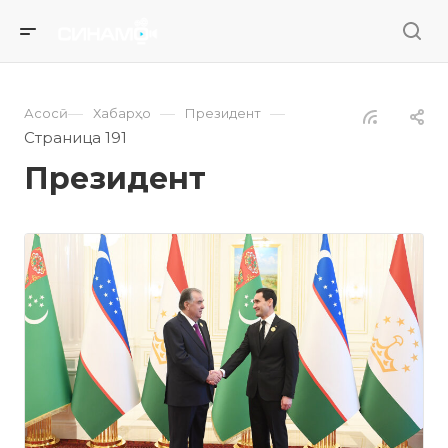
—
—
—
Асосӣ
Хабарҳо
Президент
Страница 191
Президент