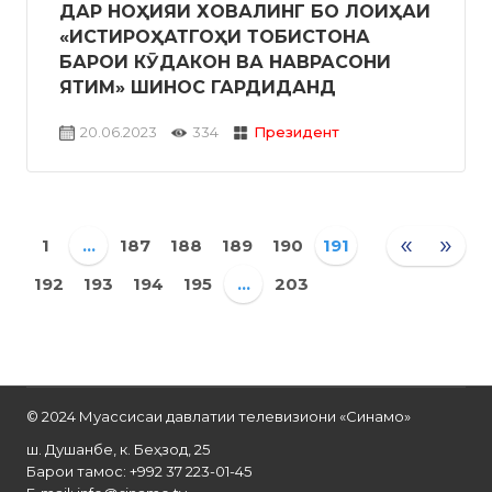
ДАР НОҲИЯИ ХОВАЛИНГ БО ЛОИҲАИ
«ИСТИРОҲАТГОҲИ ТОБИСТОНА
БАРОИ КӮДАКОН ВА НАВРАСОНИ
ЯТИМ» ШИНОС ГАРДИДАНД
20.06.2023
334
Президент
«
»
1
...
187
188
189
190
191
192
193
194
195
...
203
© 2024 Муассисаи давлатии телевизиони «Синамо»
ш. Душанбе, к. Беҳзод, 25
Барои тамос: +992 37 223-01-45