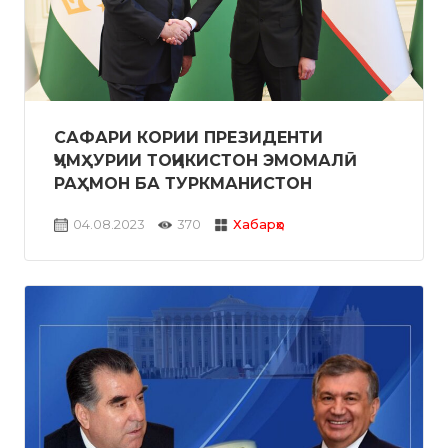
САФАРИ КОРИИ ПРЕЗИДЕНТИ
ҶУМҲУРИИ ТОҶИКИСТОН ЭМОМАЛӢ
РАҲМОН БА ТУРКМАНИСТОН
04.08.2023
370
Хабарҳо