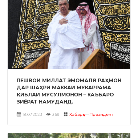
ПЕШВОИ МИЛЛАТ ЭМОМАЛӢ РАҲМОН
ДАР ШАҲРИ МАККАИ МУКАРРАМА
ҚИБЛАИ МУСУЛМОНОН – КАЪБАРО
ЗИЁРАТ НАМУДАНД.
19.07.2023
369
Хабарҳо
—
Президент