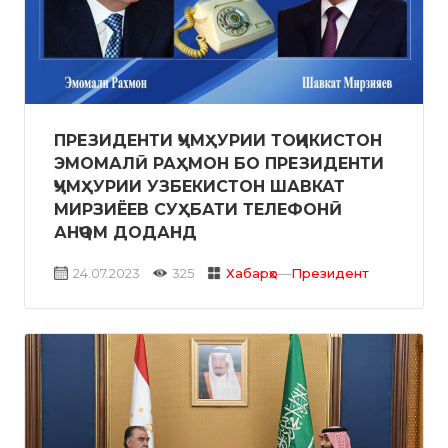
ПРЕЗИДЕНТИ ҶУМҲУРИИ ТОҶИКИСТОН
ЭМОМАЛӢ РАҲМОН БО ПРЕЗИДЕНТИ
ҶУМҲУРИИ УЗБЕКИСТОН ШАВКАТ
МИРЗИЁЕВ СУҲБАТИ ТЕЛЕФОНӢ
АНҶОМ ДОДАНД
24.07.2023
325
Хабарҳо
—
Президент