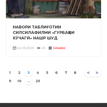
НАВОРИ ТАБЛИҒОТИИ
СИЛСИЛАФИЛМИ «ГУРБАҲОИ
КӮЧАГӢ» НАШР ШУД
24.06.2026
49
Синамо
«
»
1
2
3
4
5
6
7
8
9
10
...
25