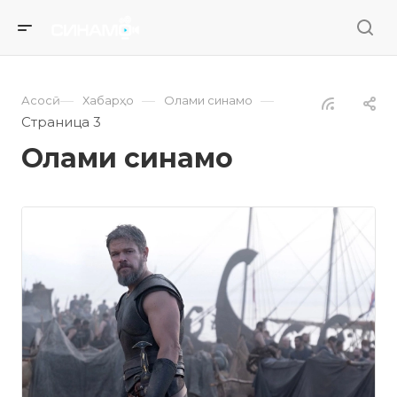
—
—
—
Асосӣ
Хабарҳо
Олами синамо
Страница 3
Олами синамо