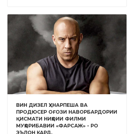
ВИН ДИЗЕЛ ҲУНАРПЕША ВА
ПРОДЮСЕР ОҒОЗИ НАВОРБАРДОРИИ
ҚИСМАТИ НИҲОИИ ФИЛМИ
МУҲОРИБАВИИ «ФАРСАЖ» - РО
ЭЪЛОН КАРД.