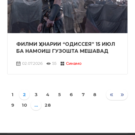
ФИЛМИ ҲУНАРИИ “ОДИССЕЯ” 15 ИЮЛ
БА НАМОИШ ГУЗОШТА МЕШАВАД
02.07.2026
55
Синамо
«
»
1
2
3
4
5
6
7
8
9
10
...
28