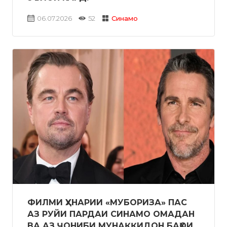
06.07.2026
52
Синамо
ФИЛМИ ҲУНАРИИ «МУБОРИЗА» ПАС
АЗ РУЙИ ПАРДАИ СИНАМО ОМАДАН
ВА АЗ ҶОНИБИ МУНАҚҚИДОН БАҲОИ