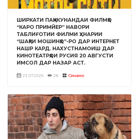
ШИРКАТИ ПАҲНКУНАНДАИ ФИЛМҲО
“КАРО ПРИМЙЕР” НАВОРИ
ТАБЛИҒОТИИ ФИЛМИ ҲУНАРИИ
“ШАҲРИ МОШИНҲО”-РО ДАР ИНТЕРНЕТ
НАШР КАРД. НАХУСТНАМОИШ ДАР
КИНОТЕАТРҲОИ РУСИЯ 20 АВГУСТИ
ИМСОЛ ДАР НАЗАР АСТ.
23.07.2026
28
Синамо