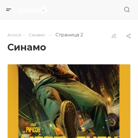
Страница 2
—
—
Асосӣ
Синамо
Синамо